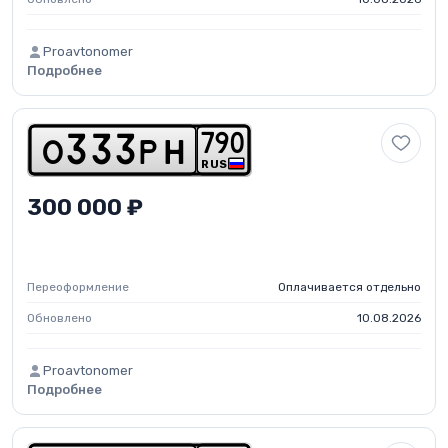
Proavtonomer
Подробнее
7
9
0
o
3
3
3
p
h
RUS
300 000 ₽
Переоформление
Оплачивается отдельно
Обновлено
10.08.2026
Proavtonomer
Подробнее