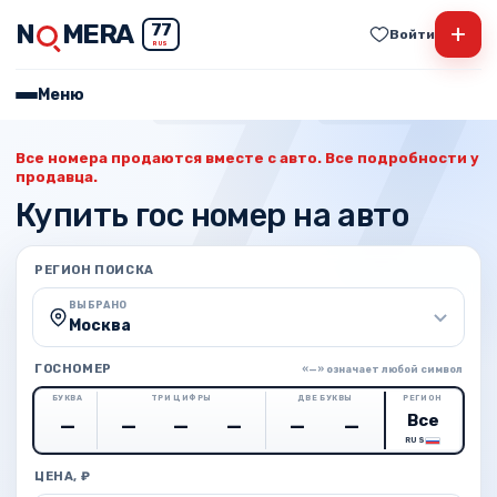
N
MERA
+
77
Войти
RUS
Меню
Все номера продаются вместе с авто. Все подробности у
продавца.
Купить гос номер на авто
РЕГИОН ПОИСКА
ВЫБРАНО
Москва
ГОСНОМЕР
«—» означает любой символ
БУКВА
ТРИ ЦИФРЫ
ДВЕ БУКВЫ
РЕГИОН
RUS
ЦЕНА, ₽