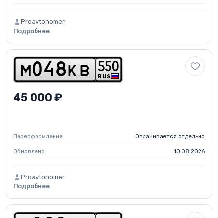
Proavtonomer
Подробнее
5
5
0
m
0
4
8
k
b
RUS
45 000 ₽
Переоформление
Оплачивается отдельно
Обновлено
10.08.2026
Proavtonomer
Подробнее