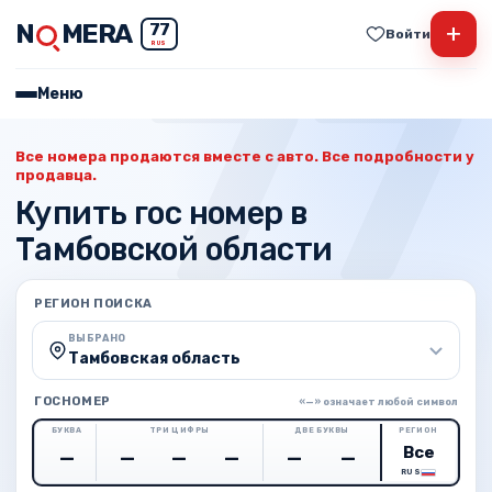
N
MERA
+
77
Войти
RUS
Меню
Все номера продаются вместе с авто. Все подробности у
продавца.
Купить гос номер в
Тамбовской области
РЕГИОН ПОИСКА
ВЫБРАНО
Тамбовская область
ГОСНОМЕР
«—» означает любой символ
БУКВА
ТРИ ЦИФРЫ
ДВЕ БУКВЫ
РЕГИОН
RUS