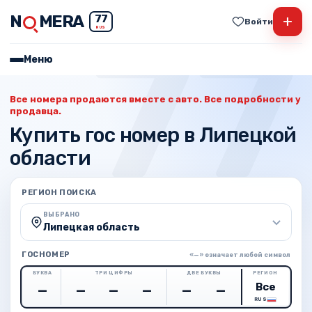
N
MERA
+
77
Войти
RUS
Меню
Все номера продаются вместе с авто. Все подробности у
продавца.
Купить гос номер в Липецкой
области
РЕГИОН ПОИСКА
ВЫБРАНО
Липецкая область
ГОСНОМЕР
«—» означает любой символ
БУКВА
ТРИ ЦИФРЫ
ДВЕ БУКВЫ
РЕГИОН
RUS