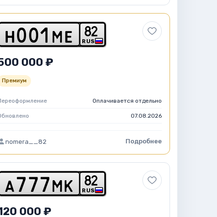
8
2
h
0
0
1
m
e
RUS
500 000 ₽
Премиум
Переоформление
Оплачивается отдельно
Обновлено
07.08.2026
Подробнее
nomera__82
8
2
a
7
7
7
m
k
RUS
120 000 ₽