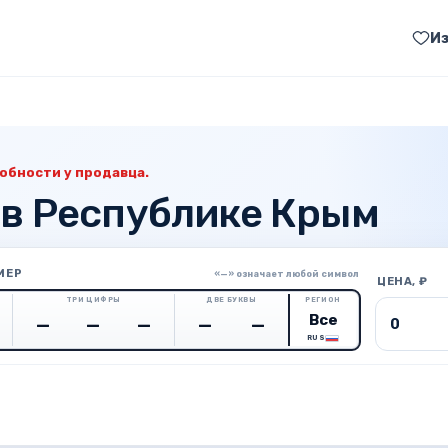
И
обности у продавца.
 в Республике Крым
МЕР
«—» означает любой символ
ЦЕНА, ₽
ТРИ ЦИФРЫ
ДВЕ БУКВЫ
РЕГИОН
Цена о
RUS