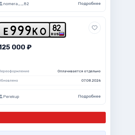
Подробнее
nomera__82
8
2
e
9
9
9
k
o
RUS
125 000 ₽
Переоформление
Оплачивается отдельно
Обновлено
07.08.2026
Подробнее
Perekup