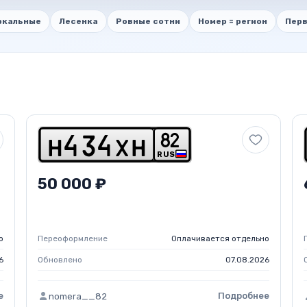
ркальные
Лесенка
Ровные сотни
Номер = регион
Перв
8
2
h
4
3
4
x
h
RUS
50 000 ₽
о
Переоформление
Оплачивается отдельно
6
Обновлено
07.08.2026
е
Подробнее
nomera__82