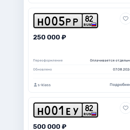
8
2
h
0
0
5
p
p
RUS
250 000 ₽
Переоформление
Оплачивается отдельн
Обновлено
07.08.202
Подробне
s-klass
8
2
h
0
0
1
e
y
RUS
500 000 ₽