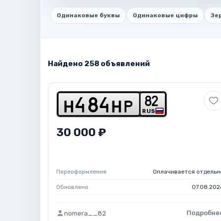
Одинаковые буквы
Одинаковые цифры
Зе
Найдено 258 объявлений
8
2
h
4
8
4
h
p
RUS
30 000 ₽
Переоформление
Оплачивается отдельн
Обновлено
07.08.202
Подробне
nomera__82