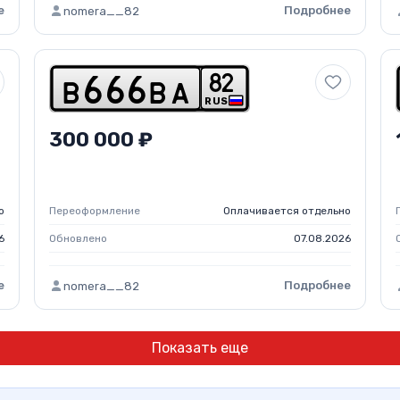
е
Подробнее
nomera__82
8
2
b
6
6
6
b
a
RUS
300 000 ₽
о
Переоформление
Оплачивается отдельно
6
Обновлено
07.08.2026
е
Подробнее
nomera__82
Показать еще