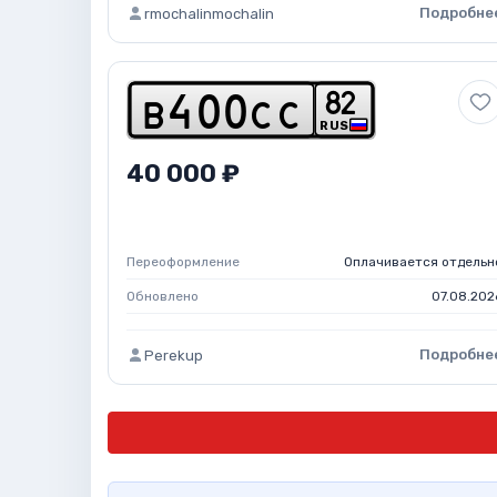
Подробне
rmochalinmochalin
8
2
b
4
0
0
c
c
RUS
40 000 ₽
Переоформление
Оплачивается отдельн
Обновлено
07.08.202
Подробне
Perekup