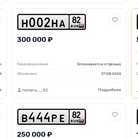
8
2
h
0
0
2
h
a
RUS
300 000 ₽
о
Переоформление
Оплачивается отдельно
6
Обновлено
07.08.2026
е
Подробнее
nomera__82
8
2
b
4
4
4
p
e
RUS
250 000 ₽