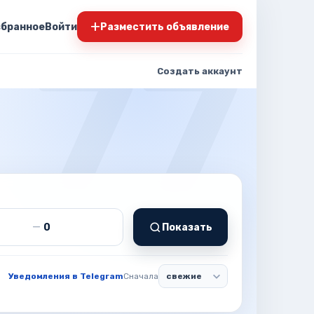
+
збранное
Войти
Разместить объявление
Создать аккаунт
т
Цена до
—
Показать
Уведомления в Telegram
Сначала