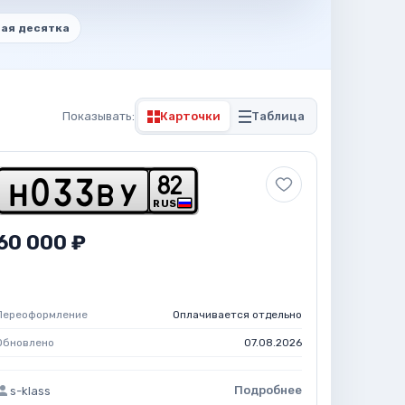
ая десятка
Показывать:
Карточки
Таблица
8
2
h
0
3
3
b
y
RUS
60 000 ₽
Переоформление
Оплачивается отдельно
Обновлено
07.08.2026
Подробнее
s-klass