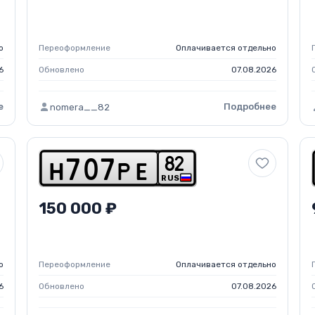
о
Переоформление
Оплачивается отдельно
6
Обновлено
07.08.2026
е
Подробнее
nomera__82
8
2
h
7
0
7
p
e
RUS
150 000 ₽
о
Переоформление
Оплачивается отдельно
6
Обновлено
07.08.2026