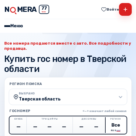
N
MERA
+
77
Войти
RUS
Меню
Все номера продаются вместе с авто. Все подробности у
продавца.
Купить гос номер в Тверской
области
РЕГИОН ПОИСКА
ВЫБРАНО
Тверская область
ГОСНОМЕР
«—» означает любой символ
БУКВА
ТРИ ЦИФРЫ
ДВЕ БУКВЫ
РЕГИОН
RUS