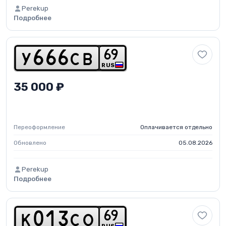
Perekup
Подробнее
6
9
y
6
6
6
c
b
RUS
35 000 ₽
Переоформление
Оплачивается отдельно
Обновлено
05.08.2026
Perekup
Подробнее
6
9
k
0
1
3
c
o