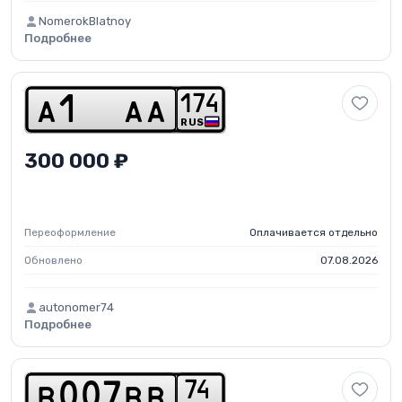
NomerokBlatnoy
Подробнее
1
7
4
a
1
a
a
RUS
300 000 ₽
Переоформление
Оплачивается отдельно
Обновлено
07.08.2026
autonomer74
Подробнее
7
4
b
0
0
7
b
b