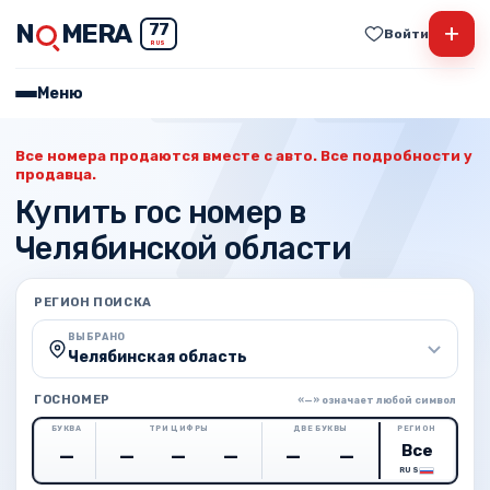
N
MERA
+
77
Войти
RUS
Меню
Все номера продаются вместе с авто. Все подробности у
продавца.
Купить гос номер в
Челябинской области
РЕГИОН ПОИСКА
ВЫБРАНО
Челябинская область
ГОСНОМЕР
«—» означает любой символ
БУКВА
ТРИ ЦИФРЫ
ДВЕ БУКВЫ
РЕГИОН
RUS