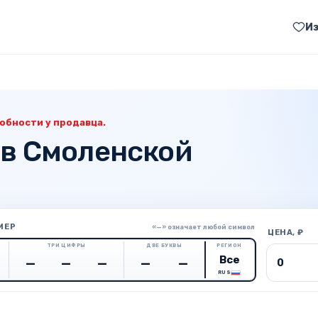
И
обности у продавца.
 в Смоленской
МЕР
«—» означает любой символ
ЦЕНА, ₽
ТРИ ЦИФРЫ
ДВЕ БУКВЫ
РЕГИОН
Цена о
RUS