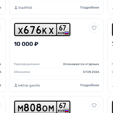
е
Подробнее
Vlad1965
6
7
x
6
7
6
k
x
RUS
10 000 ₽
о
Переоформление
Оплачивается отдельно
6
Обновлено
07.08.2026
е
Подробнее
mikhai-gavrilo
6
7
m
8
0
8
o
m
RUS