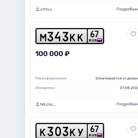
Подробне
o111oo
6
7
m
3
4
3
k
k
RUS
100 000 ₽
Переоформление
Оплачивается отдельн
Обновлено
07.08.202
Подробне
Nikolai_
6
7
k
3
0
3
k
y
RUS