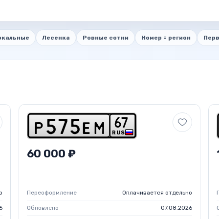
ркальные
Лесенка
Ровные сотни
Номер = регион
Перв
6
7
p
5
7
5
e
m
RUS
60 000 ₽
о
Переоформление
Оплачивается отдельно
6
Обновлено
07.08.2026