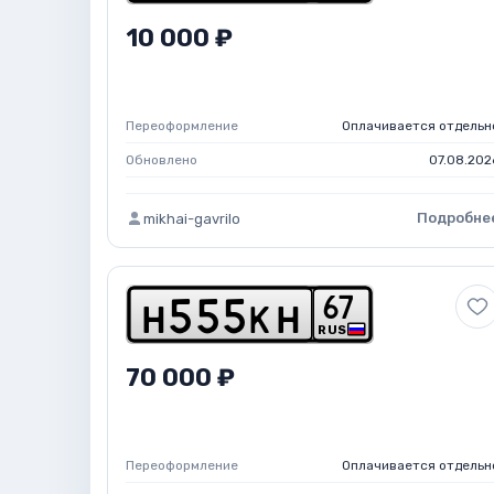
10 000 ₽
Переоформление
Оплачивается отдельн
Обновлено
07.08.202
Подробне
mikhai-gavrilo
6
7
h
5
5
5
k
h
RUS
70 000 ₽
Переоформление
Оплачивается отдельн