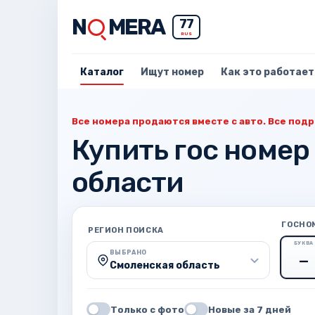
N
MERA
77
RUS
Каталог
Ищут номер
Как это работает
Все номера продаются вместе с авто. Все подр
Купить гос номер
области
ГОСНО
РЕГИОН ПОИСКА
БУКВА
ВЫБРАНО
Смоленская область
Только с фото
Новые за 7 дней