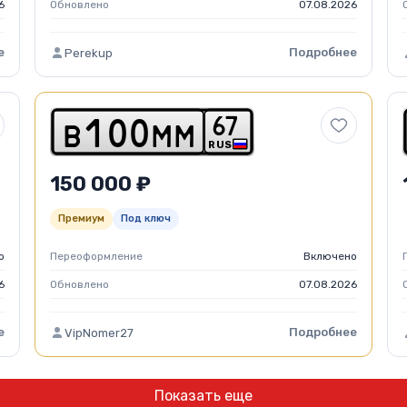
6
Обновлено
07.08.2026
е
Подробнее
Perekup
6
7
b
1
0
0
m
m
RUS
150 000 ₽
Премиум
Под ключ
о
Переоформление
Включено
6
Обновлено
07.08.2026
е
Подробнее
VipNomer27
Показать еще