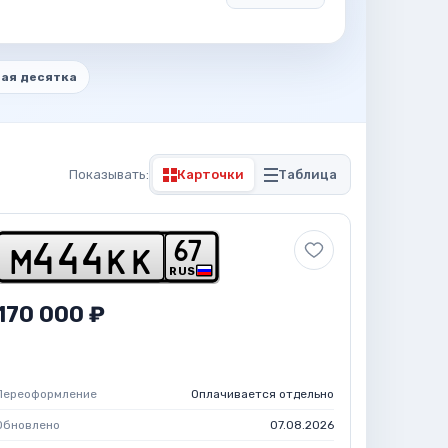
ая десятка
Показывать:
Карточки
Таблица
6
7
m
4
4
4
k
k
RUS
170 000 ₽
Переоформление
Оплачивается отдельно
Обновлено
07.08.2026