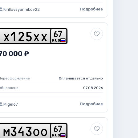
Подробнее
Kirillovsyannikov22
6
7
x
1
2
5
x
x
RUS
70 000 ₽
Переоформление
Оплачивается отдельно
Обновлено
07.08.2026
Подробнее
Migel67
6
7
m
3
4
3
o
o
RUS