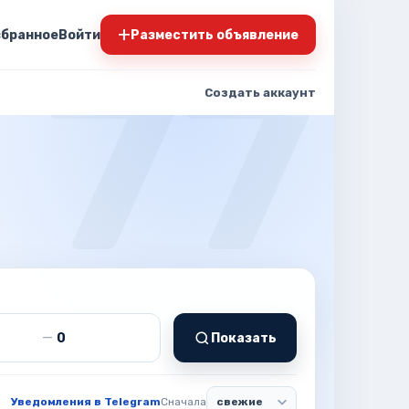
+
збранное
Войти
Разместить объявление
Создать аккаунт
т
Цена до
—
Показать
Уведомления в Telegram
Сначала