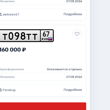
Обновлено
07.08.2026
Подробнее
aeliseev67
6
7
t
0
9
8
t
t
RUS
160 000 ₽
Переоформление
Оплачивается отдельно
Обновлено
07.08.2026
Подробнее
Perekup