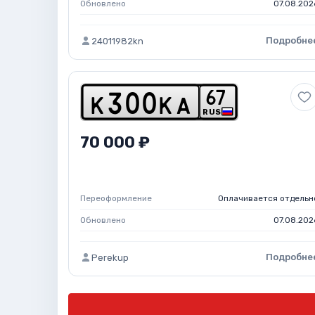
Обновлено
07.08.202
Подробне
24011982kn
6
7
k
3
0
0
k
a
RUS
70 000 ₽
Переоформление
Оплачивается отдельн
Обновлено
07.08.202
Подробне
Perekup