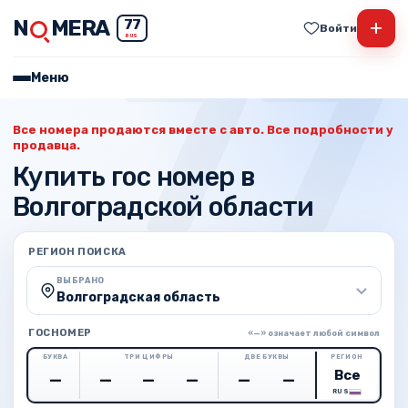
N
MERA
+
77
Войти
RUS
Меню
Все номера продаются вместе с авто. Все подробности у
продавца.
Купить гос номер в
Волгоградской области
РЕГИОН ПОИСКА
ВЫБРАНО
Волгоградская область
ГОСНОМЕР
«—» означает любой символ
БУКВА
ТРИ ЦИФРЫ
ДВЕ БУКВЫ
РЕГИОН
RUS