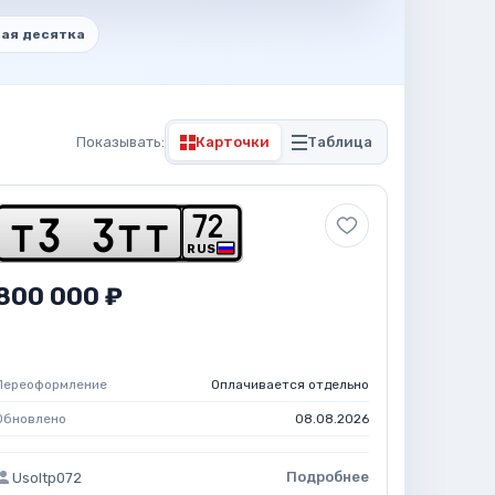
ая десятка
Показывать:
Карточки
Таблица
7
2
t
3
3
t
t
RUS
800 000 ₽
Переоформление
Оплачивается отдельно
Обновлено
08.08.2026
Подробнее
Usoltp072