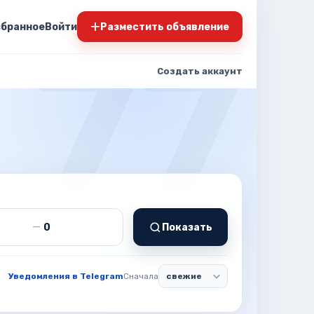
+
збранное
Войти
Разместить объявление
Создать аккаунт
т
Цена до
—
Показать
Уведомления в Telegram
Сначала