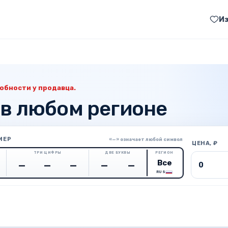
И
обности у продавца.
 в любом регионе
МЕР
«—» означает любой символ
ЦЕНА, ₽
ТРИ ЦИФРЫ
ДВЕ БУКВЫ
РЕГИОН
Цена о
RUS