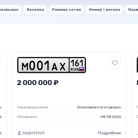
ркальные
Лесенка
Ровные сотни
Номер = регион
Перв
1
6
1
m
0
0
1
a
x
RUS
2 000 000 ₽
о
Переоформление
Оплачивается отдельно
6
Обновлено
08.08.2026
е
Подробнее
79081717171