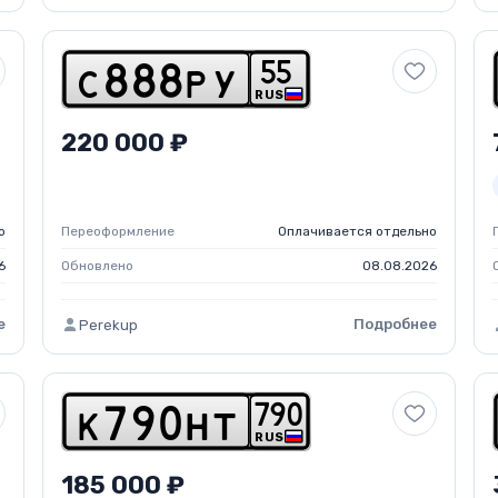
5
5
c
8
8
8
p
y
RUS
220 000 ₽
о
Переоформление
Оплачивается отдельно
6
Обновлено
08.08.2026
е
Подробнее
Perekup
7
9
0
k
7
9
0
h
t
RUS
185 000 ₽