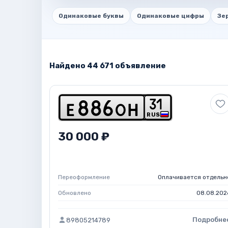
Одинаковые буквы
Одинаковые цифры
Зе
Найдено 44 671 объявление
3
1
e
8
8
6
o
h
RUS
30 000 ₽
Переоформление
Оплачивается отдельн
Обновлено
08.08.202
Подробне
89805214789