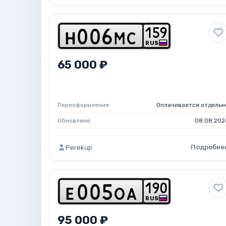
1
5
9
h
0
0
6
m
c
RUS
65 000 ₽
Переоформление
Оплачивается отдельн
Обновлено
08.08.202
Подробне
Perekup
1
9
0
e
0
0
5
o
a
RUS
95 000 ₽