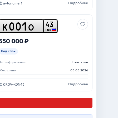
Подробнее
avtonomer1
4
3
k
0
0
1
o
RUS
550 000 ₽
Под ключ
Переоформление
Включено
Обновлено
08.08.2026
Подробнее
KIROV-KGN43