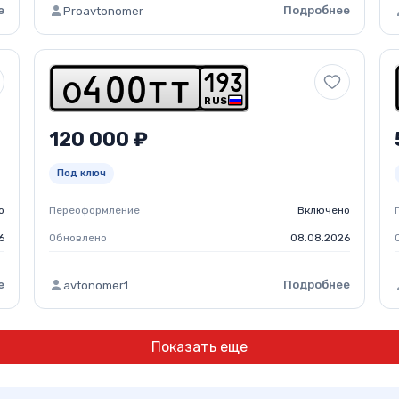
е
Подробнее
Proavtonomer
1
9
3
o
4
0
0
t
t
RUS
120 000 ₽
Под ключ
о
Переоформление
Включено
6
Обновлено
08.08.2026
е
Подробнее
avtonomer1
Показать еще