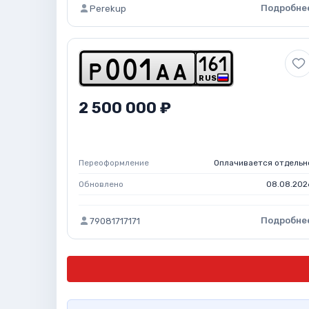
Подробне
Perekup
1
6
1
p
0
0
1
a
a
RUS
2 500 000 ₽
Переоформление
Оплачивается отдельн
Обновлено
08.08.202
Подробне
79081717171