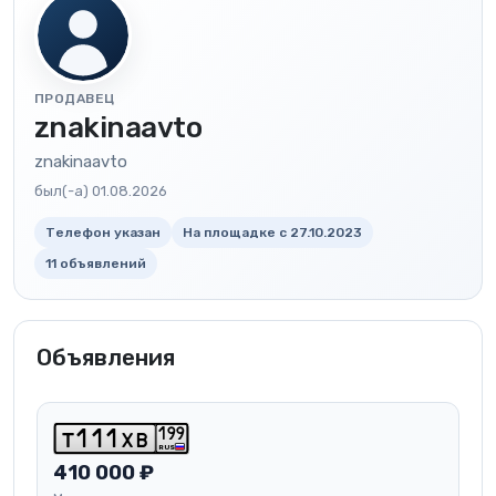
ПРОДАВЕЦ
znakinaavto
znakinaavto
был(-а) 01.08.2026
Телефон указан
На площадке с 27.10.2023
11 объявлений
Объявления
1
9
9
t
1
1
1
x
b
RUS
410 000 ₽