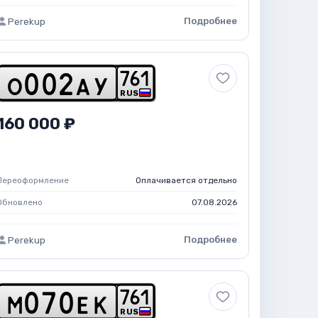
Подробнее
Perekup
7
6
1
o
0
0
2
a
y
RUS
160 000 ₽
Переоформление
Оплачивается отдельно
Обновлено
07.08.2026
Подробнее
Perekup
7
6
1
m
0
7
0
e
k
RUS