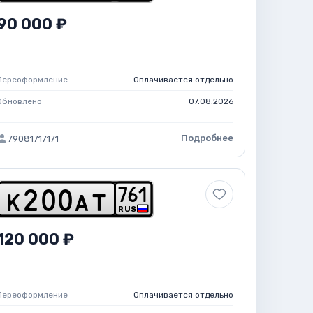
90 000 ₽
Переоформление
Оплачивается отдельно
Обновлено
07.08.2026
Подробнее
79081717171
7
6
1
k
2
0
0
a
t
RUS
120 000 ₽
Переоформление
Оплачивается отдельно