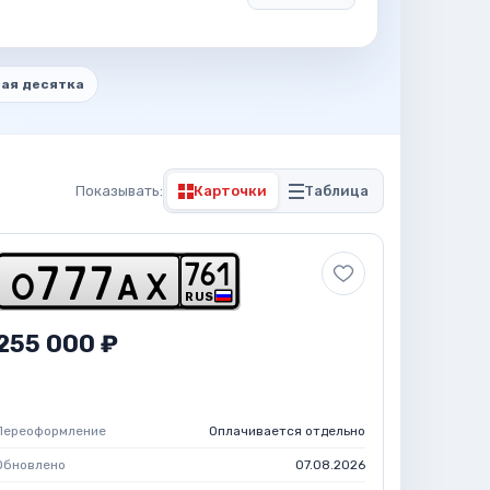
ая десятка
Показывать:
Карточки
Таблица
7
6
1
o
7
7
7
a
x
RUS
255 000 ₽
Переоформление
Оплачивается отдельно
Обновлено
07.08.2026