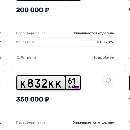
200 000 ₽
о
Переоформление
Оплачивается отдельно
6
Обновлено
07.08.2026
е
Подробнее
Perekup
6
1
k
8
3
2
k
k
RUS
350 000 ₽
о
Переоформление
Оплачивается отдельно