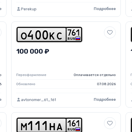
е
Подробнее
Perekup
7
6
1
o
4
0
0
k
c
RUS
100 000 ₽
о
Переоформление
Оплачивается отдельно
6
Обновлено
07.08.2026
е
Подробнее
avtonomer_61_161
1
6
1
m
1
1
1
h
a
RUS