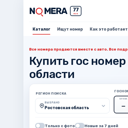
N
MERA
77
RUS
Каталог
Ищут номер
Как это работает
Все номера продаются вместе с авто. Все подр
Купить гос номер
области
ГОСНО
РЕГИОН ПОИСКА
БУКВА
ВЫБРАНО
Ростовская область
Только с фото
Новые за 7 дней