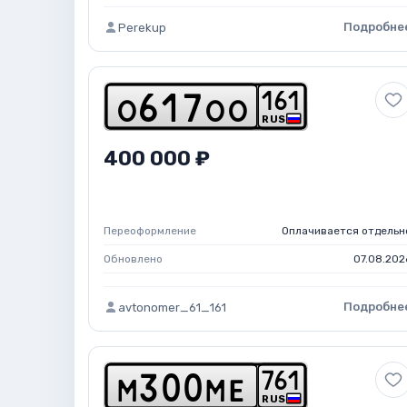
Подробне
Perekup
1
6
1
o
6
1
7
o
o
RUS
400 000 ₽
Переоформление
Оплачивается отдельн
Обновлено
07.08.202
Подробне
avtonomer_61_161
7
6
1
m
3
0
0
m
e
RUS