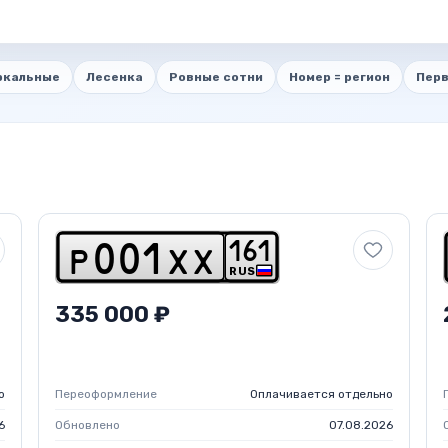
ркальные
Лесенка
Ровные сотни
Номер = регион
Перв
1
6
1
p
0
0
1
x
x
RUS
335 000 ₽
о
Переоформление
Оплачивается отдельно
6
Обновлено
07.08.2026