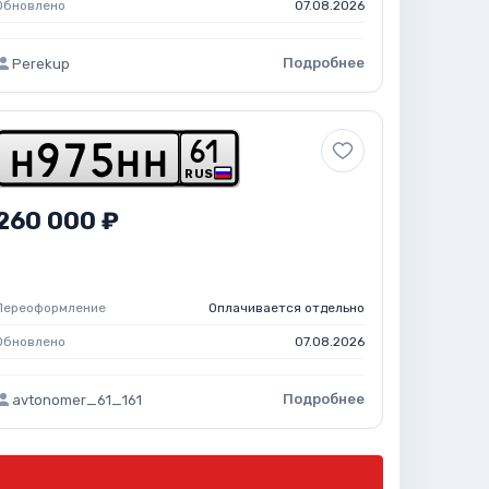
Обновлено
07.08.2026
Подробнее
Perekup
6
1
h
9
7
5
h
h
RUS
260 000 ₽
Переоформление
Оплачивается отдельно
Обновлено
07.08.2026
Подробнее
avtonomer_61_161