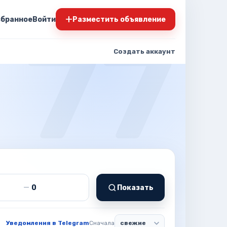
+
збранное
Войти
Разместить объявление
Создать аккаунт
т
Цена до
—
Показать
Уведомления в Telegram
Сначала