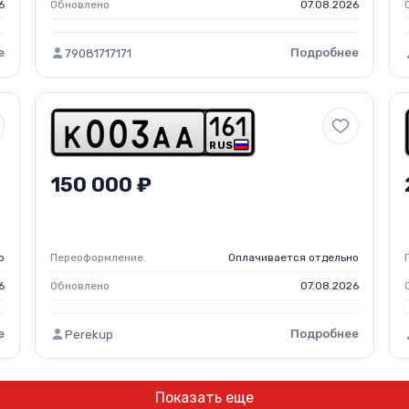
6
Обновлено
07.08.2026
е
Подробнее
79081717171
1
6
1
k
0
0
3
a
a
RUS
150 000 ₽
о
Переоформление
Оплачивается отдельно
6
Обновлено
07.08.2026
е
Подробнее
Perekup
Показать еще