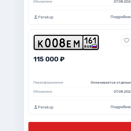
Обновлено
07.08.202
Подробне
Perekup
1
6
1
k
0
0
8
e
m
RUS
115 000 ₽
Переоформление
Оплачивается отдельн
Обновлено
07.08.202
Подробне
Perekup