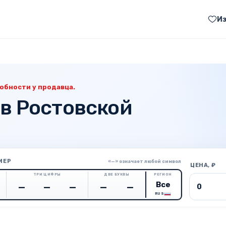
И
обности у продавца.
 в Ростовской
МЕР
«—» означает любой символ
ЦЕНА, ₽
ТРИ ЦИФРЫ
ДВЕ БУКВЫ
РЕГИОН
Цена о
RUS