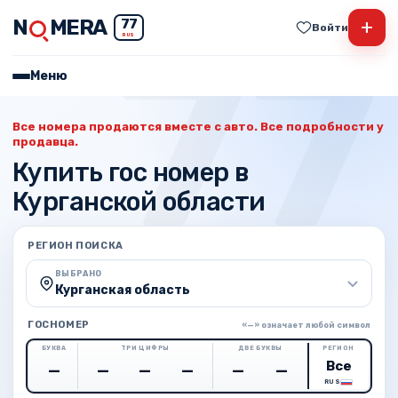
N
MERA
+
77
Войти
RUS
Меню
Все номера продаются вместе с авто. Все подробности у
продавца.
Купить гос номер в
Курганской области
РЕГИОН ПОИСКА
ВЫБРАНО
Курганская область
ГОСНОМЕР
«—» означает любой символ
БУКВА
ТРИ ЦИФРЫ
ДВЕ БУКВЫ
РЕГИОН
RUS