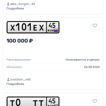
alex_kurgan_45
Подробнее
4
5
x
1
0
1
e
x
RUS
100 000 ₽
Переоформление
Оплачивается отдельно
Обновлено
06.08.2026
scorpion_s45
Подробнее
4
5
t
0
t
t