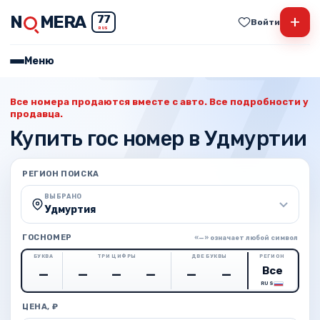
N
MERA
+
77
Войти
RUS
Меню
Все номера продаются вместе с авто. Все подробности у
продавца.
Купить гос номер в Удмуртии
РЕГИОН ПОИСКА
ВЫБРАНО
Удмуртия
ГОСНОМЕР
«—» означает любой символ
БУКВА
ТРИ ЦИФРЫ
ДВЕ БУКВЫ
РЕГИОН
RUS
ЦЕНА, ₽