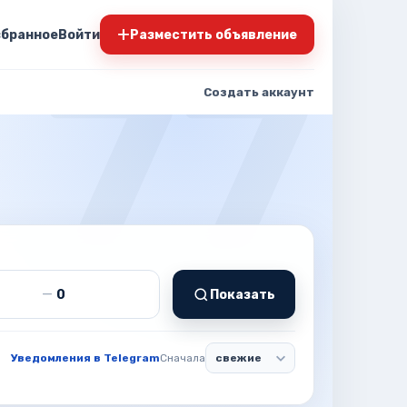
+
збранное
Войти
Разместить объявление
Создать аккаунт
т
Цена до
—
Показать
Уведомления в Telegram
Сначала