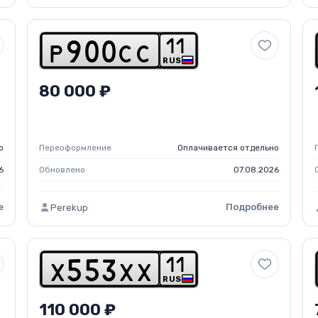
1
1
p
9
0
0
c
c
RUS
80 000 ₽
о
Переоформление
Оплачивается отдельно
6
Обновлено
07.08.2026
е
Подробнее
Perekup
1
1
x
5
5
3
x
x
RUS
110 000 ₽