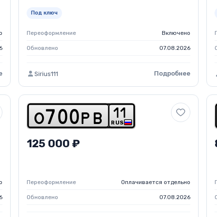
Под ключ
о
Переоформление
Включено
6
Обновлено
07.08.2026
е
Подробнее
Sirius111
1
1
o
7
0
0
p
b
RUS
125 000 ₽
о
Переоформление
Оплачивается отдельно
6
Обновлено
07.08.2026