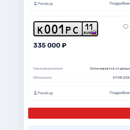
Подробне
Perekup
1
1
k
0
0
1
p
c
RUS
335 000 ₽
Переоформление
Оплачивается отдельн
Обновлено
07.08.202
Подробне
Perekup