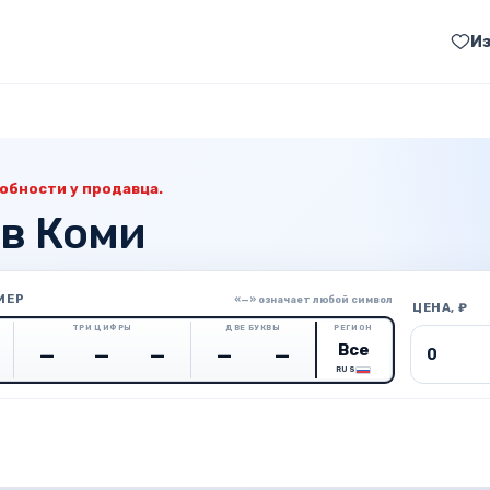
И
обности у продавца.
 в Коми
МЕР
«—» означает любой символ
ЦЕНА, ₽
ТРИ ЦИФРЫ
ДВЕ БУКВЫ
РЕГИОН
Цена о
RUS