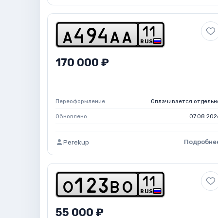
1
1
a
4
9
4
a
a
RUS
170 000 ₽
Переоформление
Оплачивается отдельн
Обновлено
07.08.202
Подробне
Perekup
1
1
o
1
2
3
b
o
RUS
55 000 ₽