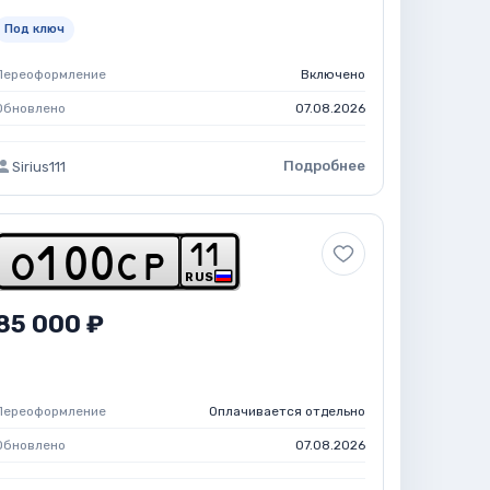
Под ключ
Переоформление
Включено
Обновлено
07.08.2026
Подробнее
Sirius111
1
1
o
1
0
0
c
p
RUS
85 000 ₽
Переоформление
Оплачивается отдельно
Обновлено
07.08.2026