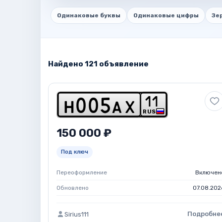
Одинаковые буквы
Одинаковые цифры
Зе
Найдено 121 объявление
1
1
h
0
0
5
a
x
RUS
150 000 ₽
Под ключ
Переоформление
Включен
Обновлено
07.08.202
Подробне
Sirius111