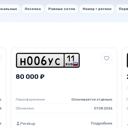
ркальные
Лесенка
Ровные сотни
Номер = регион
Перв
1
1
h
0
0
6
y
c
RUS
80 000 ₽
о
Переоформление
Оплачивается отдельно
6
Обновлено
07.08.2026
е
Подробнее
Perekup