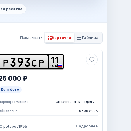
ая десятка
Показывать:
Карточки
Таблица
1
1
p
3
9
3
c
p
RUS
25 000 ₽
Есть фото
Переоформление
Оплачивается отдельно
Обновлено
07.08.2026
Подробнее
potapov1985