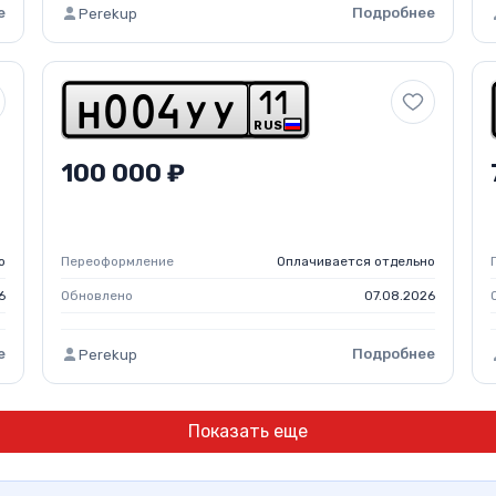
е
Подробнее
Perekup
1
1
h
0
0
4
y
y
RUS
100 000 ₽
о
Переоформление
Оплачивается отдельно
6
Обновлено
07.08.2026
е
Подробнее
Perekup
Показать еще