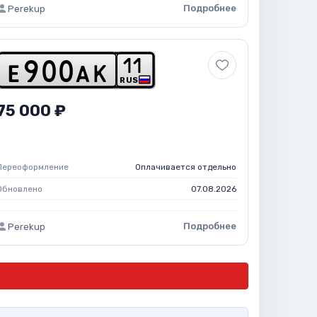
Подробнее
Perekup
1
1
e
9
0
0
a
k
RUS
75 000 ₽
Переоформление
Оплачивается отдельно
Обновлено
07.08.2026
Подробнее
Perekup