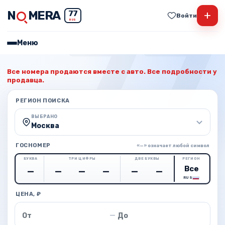
N
MERA
+
77
Войти
RUS
Меню
Все номера продаются вместе с авто. Все подробности у
продавца.
РЕГИОН ПОИСКА
ВЫБРАНО
Москва
ГОСНОМЕР
«—» означает любой символ
БУКВА
ТРИ ЦИФРЫ
ДВЕ БУКВЫ
РЕГИОН
RUS
ЦЕНА, ₽
Цена от
Цена до
—