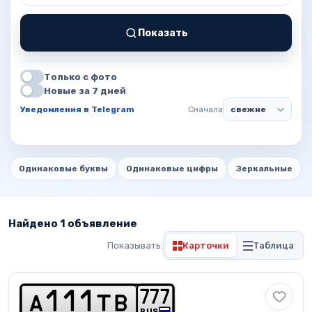
Показать
Только с фото
Новые за 7 дней
Уведомления в Telegram
Сначала
Одинаковые буквы
Одинаковые цифры
Зеркальные
Найдено 1 объявление
Показывать:
Карточки
Таблица
7
7
7
a
1
1
1
t
b
RUS