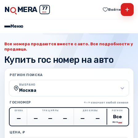
N
MERA
+
77
Войти
RUS
Меню
Все номера продаются вместе с авто. Все подробности у
продавца.
Купить гос номер на авто
РЕГИОН ПОИСКА
ВЫБРАНО
Москва
ГОСНОМЕР
«—» означает любой символ
БУКВА
ТРИ ЦИФРЫ
ДВЕ БУКВЫ
РЕГИОН
RUS
ЦЕНА, ₽