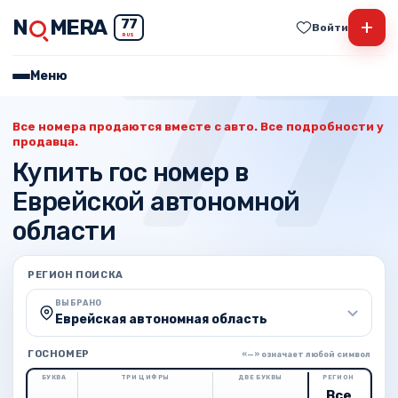
N
MERA
+
77
Войти
RUS
Меню
Все номера продаются вместе с авто. Все подробности у
продавца.
Купить гос номер в
Еврейской автономной
области
РЕГИОН ПОИСКА
ВЫБРАНО
Еврейская автономная область
ГОСНОМЕР
«—» означает любой символ
БУКВА
ТРИ ЦИФРЫ
ДВЕ БУКВЫ
РЕГИОН