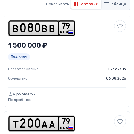
Показывать:
Карточки
Таблица
7
9
b
0
8
0
b
b
RUS
1 500 000 ₽
Под ключ
Переоформление
Включено
Обновлено
06.08.2026
VipNomer27
Подробнее
7
9
t
2
0
0
a
a
RUS