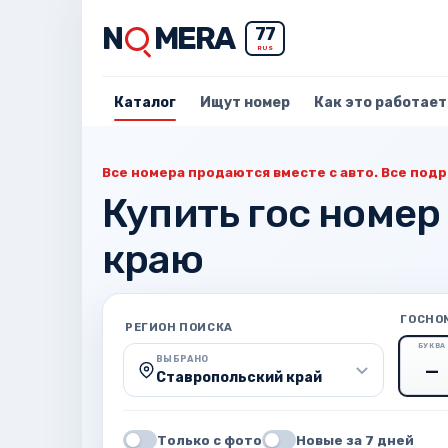
N
MERA
77
RUS
Каталог
Ищут номер
Как это работает
Все номера продаются вместе с авто. Все подр
Купить гос номер
краю
ГОСНО
РЕГИОН ПОИСКА
БУКВА
ВЫБРАНО
Ставропольский край
Только с фото
Новые за 7 дней