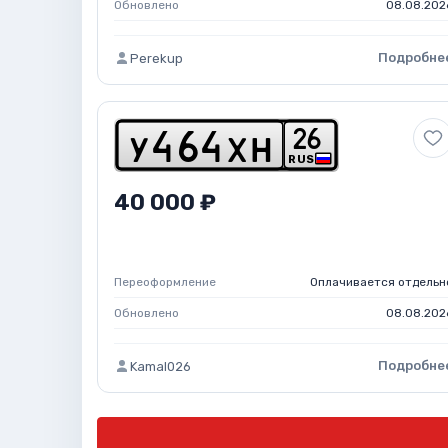
Обновлено
08.08.202
Подробне
Perekup
2
6
y
4
6
4
x
h
RUS
40 000 ₽
Переоформление
Оплачивается отдельн
Обновлено
08.08.202
Подробне
Kamal026