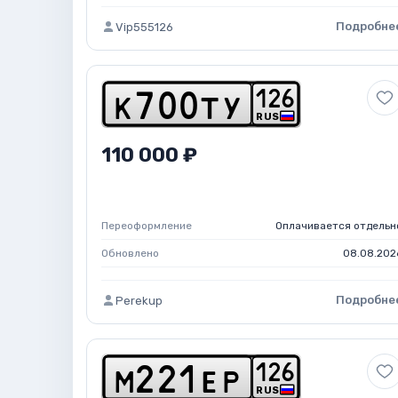
Подробне
Vip555126
1
2
6
k
7
0
0
t
y
RUS
110 000 ₽
Переоформление
Оплачивается отдельн
Обновлено
08.08.202
Подробне
Perekup
1
2
6
m
2
2
1
e
p
RUS