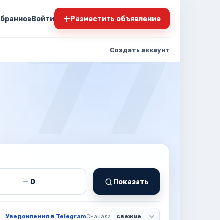
+
збранное
Войти
Разместить объявление
Создать аккаунт
т
Цена до
—
Показать
Уведомления в Telegram
Сначала