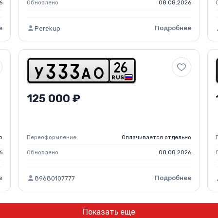
6
Обновлено
08.08.2026
е
Подробнее
Perekup
2
6
y
3
3
3
a
o
RUS
125 000 ₽
о
Переоформление
Оплачивается отдельно
6
Обновлено
08.08.2026
е
Подробнее
89680107777
Показать еще