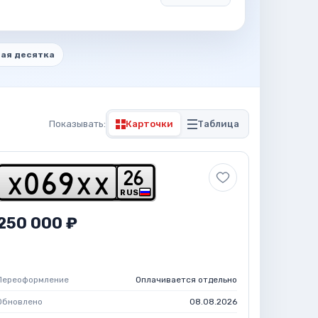
ая десятка
Показывать:
Карточки
Таблица
2
6
x
0
6
9
x
x
RUS
250 000 ₽
Переоформление
Оплачивается отдельно
Обновлено
08.08.2026