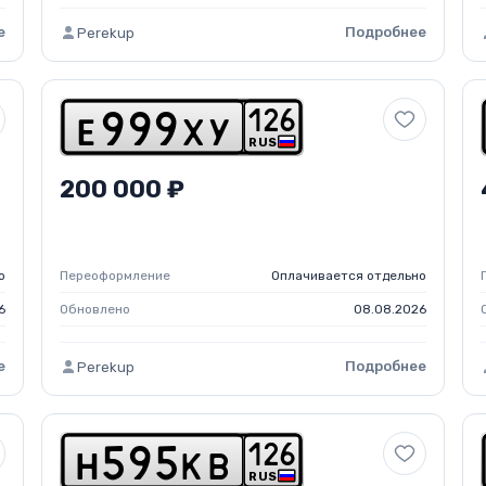
е
Подробнее
Perekup
1
2
6
e
9
9
9
x
y
RUS
200 000 ₽
о
Переоформление
Оплачивается отдельно
6
Обновлено
08.08.2026
е
Подробнее
Perekup
1
2
6
h
5
9
5
k
b
RUS