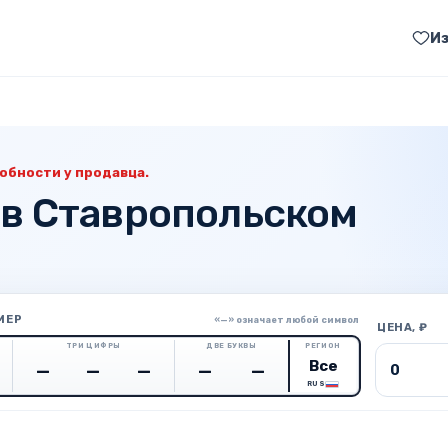
И
обности у продавца.
 в Ставропольском
МЕР
«—» означает любой символ
ЦЕНА, ₽
ТРИ ЦИФРЫ
ДВЕ БУКВЫ
РЕГИОН
Цена о
RUS