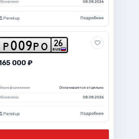
Обновлено
08.08.2026
Подробнее
Perekup
2
6
p
0
0
9
p
o
RUS
165 000 ₽
Переоформление
Оплачивается отдельно
Обновлено
08.08.2026
Подробнее
Perekup