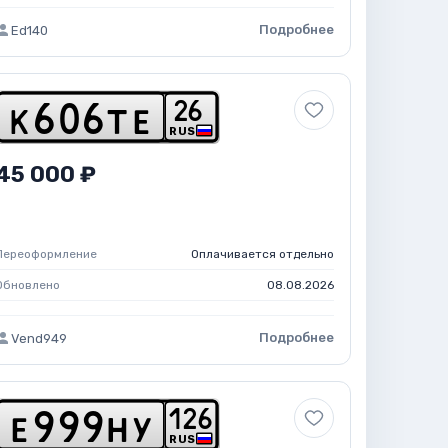
Подробнее
Ed140
2
6
k
6
0
6
t
e
RUS
45 000 ₽
Переоформление
Оплачивается отдельно
Обновлено
08.08.2026
Подробнее
Vend949
1
2
6
e
9
9
9
h
y
RUS