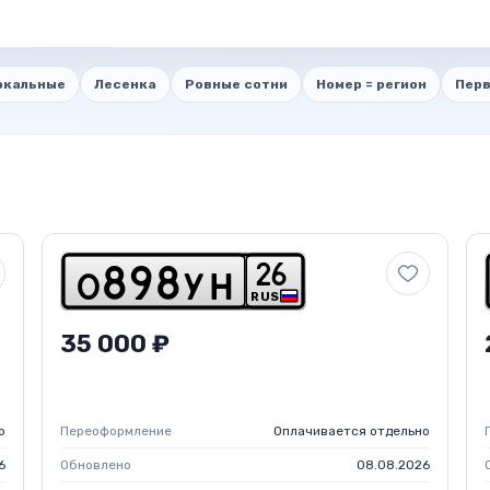
ркальные
Лесенка
Ровные сотни
Номер = регион
Перв
2
6
o
8
9
8
y
h
RUS
35 000 ₽
о
Переоформление
Оплачивается отдельно
6
Обновлено
08.08.2026