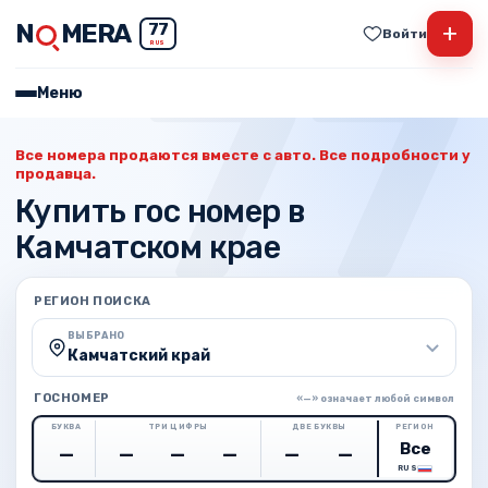
N
MERA
+
77
Войти
RUS
Меню
Все номера продаются вместе с авто. Все подробности у
продавца.
Купить гос номер в
Камчатском крае
РЕГИОН ПОИСКА
ВЫБРАНО
Камчатский край
ГОСНОМЕР
«—» означает любой символ
БУКВА
ТРИ ЦИФРЫ
ДВЕ БУКВЫ
РЕГИОН
RUS