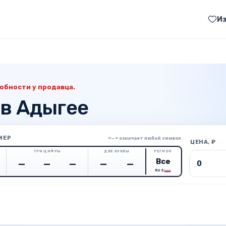
И
обности у продавца.
 в Адыгее
МЕР
«—» означает любой символ
ЦЕНА, ₽
ТРИ ЦИФРЫ
ДВЕ БУКВЫ
РЕГИОН
Цена о
RUS