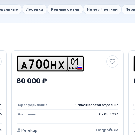
ркальные
Лесенка
Ровные сотни
Номер = регион
Перв
0
1
a
7
0
0
h
x
RUS
80 000 ₽
о
Переоформление
Оплачивается отдельно
6
Обновлено
07.08.2026
е
Подробнее
Perekup