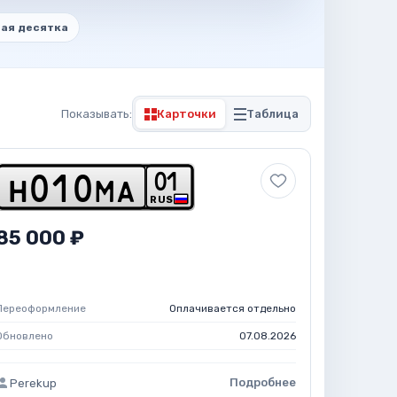
ая десятка
Показывать:
Карточки
Таблица
0
1
h
0
1
0
m
a
RUS
85 000 ₽
Переоформление
Оплачивается отдельно
Обновлено
07.08.2026
Подробнее
Perekup