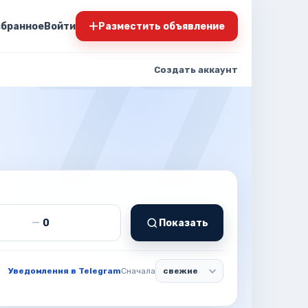
+
збранное
Войти
Разместить объявление
Создать аккаунт
т
Цена до
—
Показать
Уведомления в Telegram
Сначала