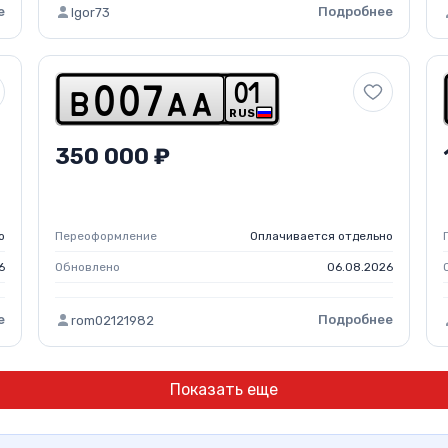
е
Подробнее
Igor73
0
1
b
0
0
7
a
a
RUS
350 000 ₽
о
Переоформление
Оплачивается отдельно
6
Обновлено
06.08.2026
е
Подробнее
rom02121982
Показать еще