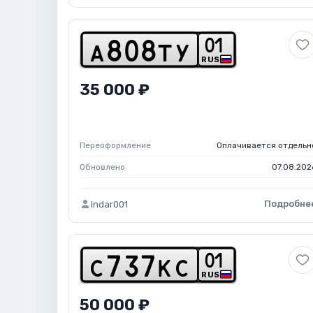
0
1
a
8
0
8
t
y
RUS
35 000 ₽
Переоформление
Оплачивается отдельн
Обновлено
07.08.202
Подробне
Indar001
0
1
c
7
3
7
k
c
RUS
50 000 ₽