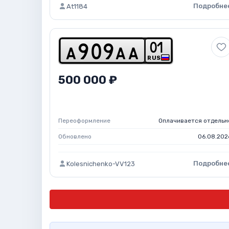
Подробне
At1184
0
1
a
9
0
9
a
a
RUS
500 000 ₽
Переоформление
Оплачивается отдельн
Обновлено
06.08.202
Подробне
Kolesnichenko-VV123