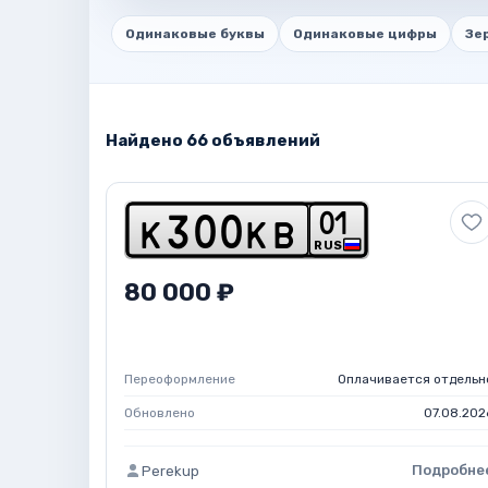
Одинаковые буквы
Одинаковые цифры
Зе
Найдено 66 объявлений
0
1
k
3
0
0
k
b
RUS
80 000 ₽
Переоформление
Оплачивается отдельн
Обновлено
07.08.202
Подробне
Perekup