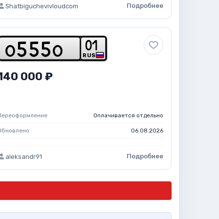
Подробнее
Shatbiguchevivloudcom
0
1
o
5
5
5
o
RUS
140 000 ₽
Переоформление
Оплачивается отдельно
Обновлено
06.08.2026
Подробнее
aleksandr91