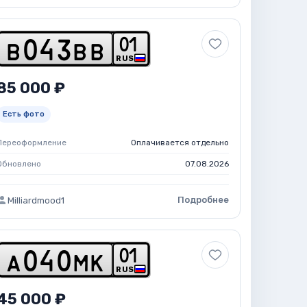
0
1
b
0
4
3
b
b
RUS
85 000 ₽
Есть фото
Переоформление
Оплачивается отдельно
Обновлено
07.08.2026
Подробнее
Milliardmood1
0
1
a
0
4
0
m
k
RUS
45 000 ₽