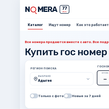
N
MERA
77
RUS
Каталог
Ищут номер
Как это работает
Все номера продаются вместе с авто. Все подр
Купить гос номер
ГОСНО
РЕГИОН ПОИСКА
БУКВА
ВЫБРАНО
Адыгея
Только с фото
Новые за 7 дней