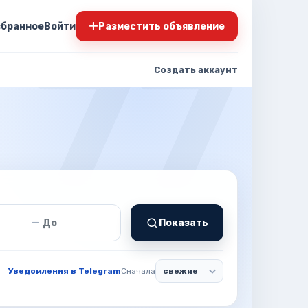
+
збранное
Войти
Разместить объявление
Создать аккаунт
т
Цена до
—
Показать
Уведомления в Telegram
Сначала