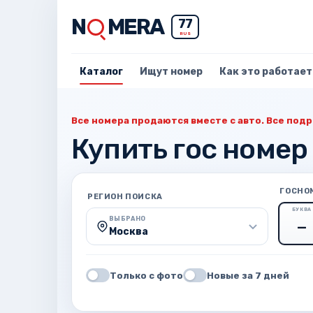
N
MERA
77
RUS
Каталог
Ищут номер
Как это работает
Все номера продаются вместе с авто. Все подр
Купить гос номер
ГОСНО
РЕГИОН ПОИСКА
БУКВА
ВЫБРАНО
Москва
Только с фото
Новые за 7 дней