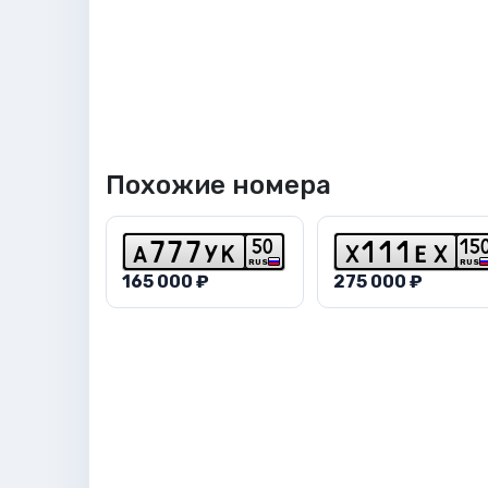
Похожие номера
5
0
1
5
a
7
7
7
y
k
x
1
1
1
e
x
RUS
RUS
165 000 ₽
275 000 ₽