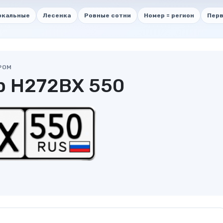
ркальные
Лесенка
Ровные сотни
Номер = регион
Перв
РОМ
р Н272ВХ 550