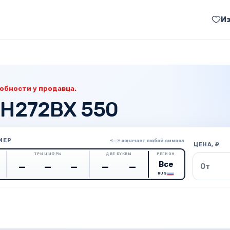
И
обности у продавца.
 Н272ВХ 550
МЕР
«—» означает любой символ
ЦЕНА, ₽
ТРИ ЦИФРЫ
ДВЕ БУКВЫ
РЕГИОН
Цена о
RUS