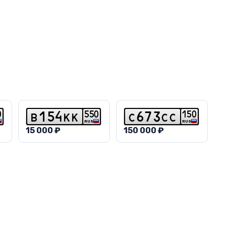
0
5
5
0
1
5
0
b
1
5
4
k
k
c
6
7
3
c
c
RUS
RUS
15 000 ₽
150 000 ₽