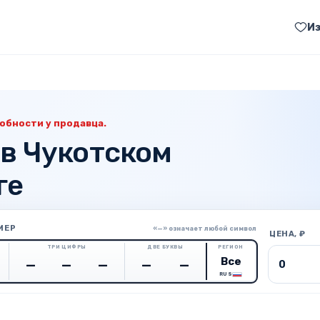
И
обности у продавца.
 в Чукотском
ге
МЕР
«—» означает любой символ
ЦЕНА, ₽
ТРИ ЦИФРЫ
ДВЕ БУКВЫ
РЕГИОН
Цена о
RUS