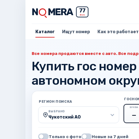
N
MERA
77
RUS
Каталог
Ищут номер
Как это работает
Все номера продаются вместе с авто. Все подр
Купить гос номер
автономном окру
ГОСНО
РЕГИОН ПОИСКА
БУКВА
ВЫБРАНО
Чукотский АО
Только с фото
Новые за 7 дней