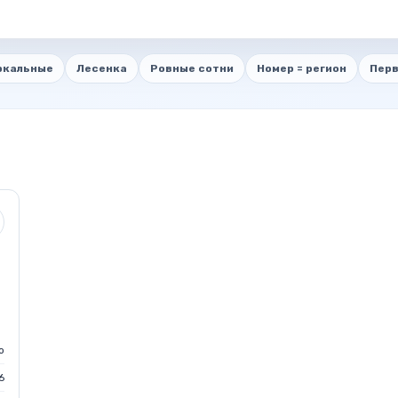
ркальные
Лесенка
Ровные сотни
Номер = регион
Перв
о
6