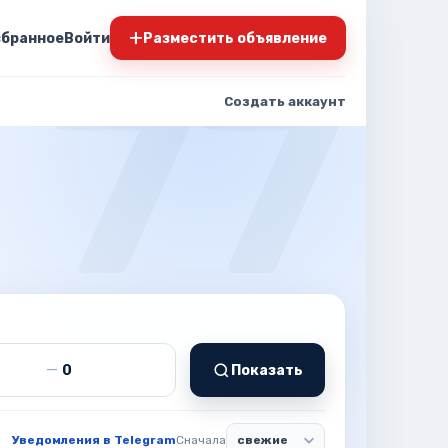
+
збранное
Войти
Разместить объявление
Создать аккаунт
т
Цена до
—
Показать
Уведомления в Telegram
Сначала