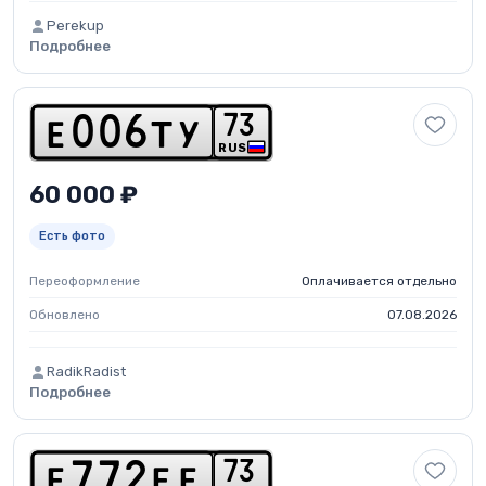
Perekup
Подробнее
7
3
e
0
0
6
t
y
RUS
60 000 ₽
Есть фото
Переоформление
Оплачивается отдельно
Обновлено
07.08.2026
RadikRadist
Подробнее
7
3
e
7
7
2
e
e