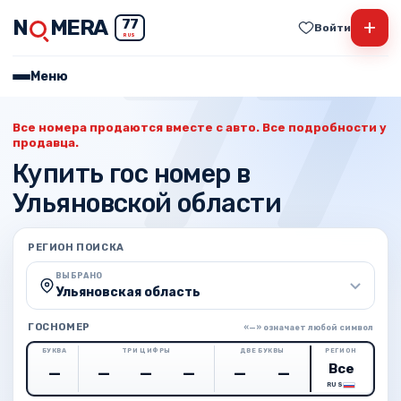
N
MERA
+
77
Войти
RUS
Меню
Все номера продаются вместе с авто. Все подробности у
продавца.
Купить гос номер в
Ульяновской области
РЕГИОН ПОИСКА
ВЫБРАНО
Ульяновская область
ГОСНОМЕР
«—» означает любой символ
БУКВА
ТРИ ЦИФРЫ
ДВЕ БУКВЫ
РЕГИОН
RUS