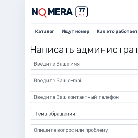
N
MERA
77
RUS
Каталог
Ищут номер
Как это работает
Написать администра