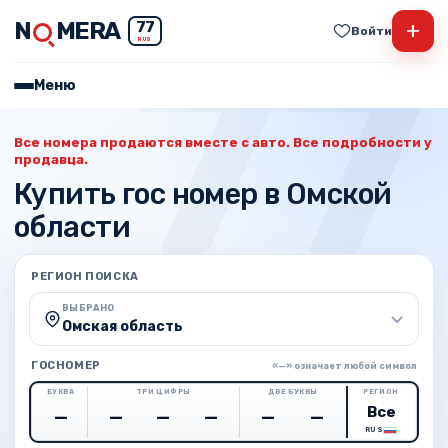
N
MERA
+
77
Войти
RUS
Меню
Все номера продаются вместе с авто. Все подробности у
продавца.
Купить гос номер в Омской
области
РЕГИОН ПОИСКА
ВЫБРАНО
Омская область
ГОСНОМЕР
«—» означает любой символ
БУКВА
ТРИ ЦИФРЫ
ДВЕ БУКВЫ
РЕГИОН
RUS