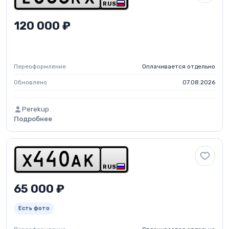
RUS
120 000 ₽
Переоформление
Оплачивается отдельно
Обновлено
07.08.2026
Perekup
Подробнее
x
4
4
0
a
k
RUS
65 000 ₽
Есть фото