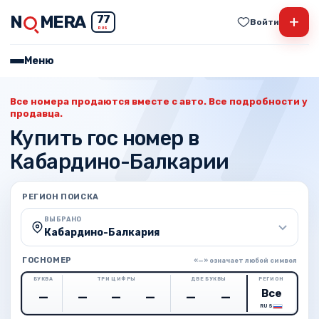
N
MERA
+
77
Войти
RUS
Меню
Все номера продаются вместе с авто. Все подробности у
продавца.
Купить гос номер в
Кабардино-Балкарии
РЕГИОН ПОИСКА
ВЫБРАНО
Кабардино-Балкария
ГОСНОМЕР
«—» означает любой символ
БУКВА
ТРИ ЦИФРЫ
ДВЕ БУКВЫ
РЕГИОН
RUS