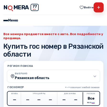
N
MERA
+
77
Войти
RUS
Меню
Все номера продаются вместе с авто. Все подробности у
продавца.
Купить гос номер в Рязанской
области
РЕГИОН ПОИСКА
ВЫБРАНО
Рязанская область
ГОСНОМЕР
«—» означает любой символ
БУКВА
ТРИ ЦИФРЫ
ДВЕ БУКВЫ
РЕГИОН
RUS