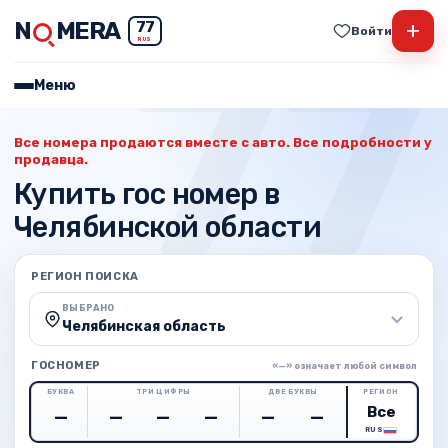
N
MERA
+
77
Войти
RUS
Меню
Все номера продаются вместе с авто. Все подробности у
продавца.
Купить гос номер в
Челябинской области
РЕГИОН ПОИСКА
ВЫБРАНО
Челябинская область
ГОСНОМЕР
«—» означает любой символ
БУКВА
ТРИ ЦИФРЫ
ДВЕ БУКВЫ
РЕГИОН
RUS