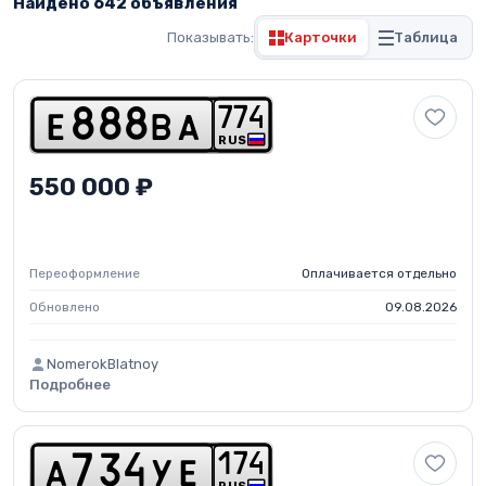
Найдено 642 объявления
Показывать:
Карточки
Таблица
7
7
4
e
8
8
8
b
a
RUS
550 000 ₽
Переоформление
Оплачивается отдельно
Обновлено
09.08.2026
NomerokBlatnoy
Подробнее
1
7
4
a
7
3
4
y
e