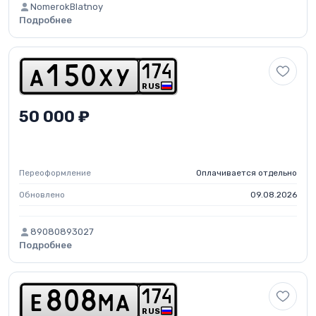
NomerokBlatnoy
Подробнее
1
7
4
a
1
5
0
x
y
RUS
50 000 ₽
Переоформление
Оплачивается отдельно
Обновлено
09.08.2026
89080893027
Подробнее
1
7
4
e
8
0
8
m
a
RUS