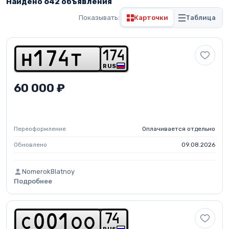
Найдено 642 объявления
Показывать:
Карточки
Таблица
1
7
4
h
1
7
4
t
RUS
60 000 ₽
Переоформление
Оплачивается отдельно
Обновлено
09.08.2026
NomerokBlatnoy
Подробнее
7
4
c
0
0
1
o
o