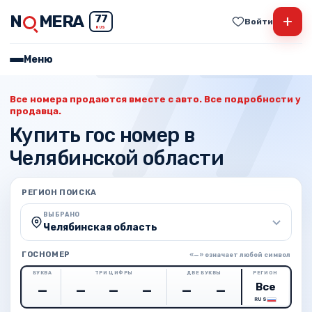
N
MERA
+
77
Войти
RUS
Меню
Все номера продаются вместе с авто. Все подробности у
продавца.
Купить гос номер в
Челябинской области
РЕГИОН ПОИСКА
ВЫБРАНО
Челябинская область
ГОСНОМЕР
«—» означает любой символ
БУКВА
ТРИ ЦИФРЫ
ДВЕ БУКВЫ
РЕГИОН
RUS