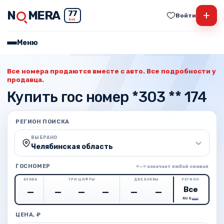
N
MERA
+
77
Войти
RUS
Меню
Все номера продаются вместе с авто. Все подробности у
продавца.
Купить гос номер *303 ** 174
РЕГИОН ПОИСКА
ВЫБРАНО
Челябинская область
ГОСНОМЕР
«—» означает любой символ
БУКВА
ТРИ ЦИФРЫ
ДВЕ БУКВЫ
РЕГИОН
RUS
ЦЕНА, ₽