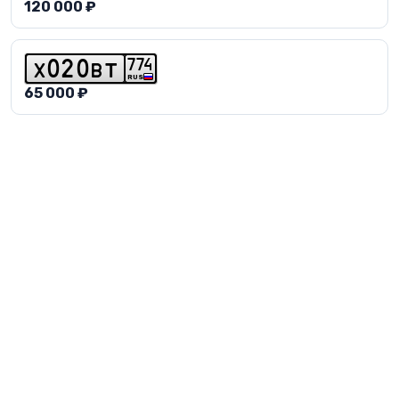
120 000 ₽
7
7
4
x
0
2
0
b
t
RUS
65 000 ₽