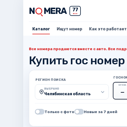
N
MERA
77
RUS
Каталог
Ищут номер
Как это работает
Все номера продаются вместе с авто. Все подр
Купить гос номер 
ГОСНО
РЕГИОН ПОИСКА
БУКВА
ВЫБРАНО
Челябинская область
Только с фото
Новые за 7 дней