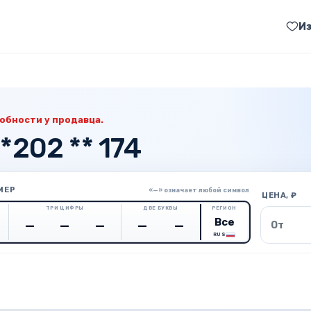
И
обности у продавца.
*202 ** 174
МЕР
«—» означает любой символ
ЦЕНА, ₽
ТРИ ЦИФРЫ
ДВЕ БУКВЫ
РЕГИОН
Цена о
RUS