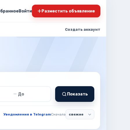
+
збранное
Войти
Разместить объявление
Создать аккаунт
т
Цена до
—
Показать
Уведомления в Telegram
Сначала