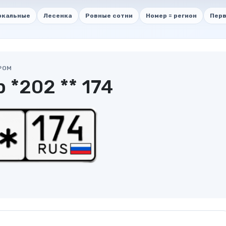
ркальные
Лесенка
Ровные сотни
Номер = регион
Перв
РОМ
 *202 ** 174