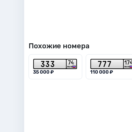
Похожие номера
7
4
1
7
3
3
3
7
7
7
RUS
RUS
35 000 ₽
110 000 ₽