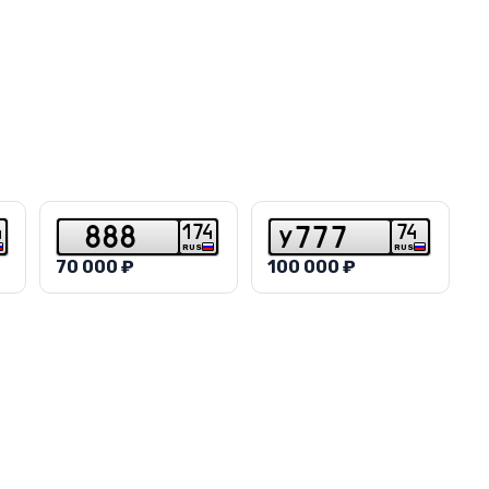
4
1
7
4
7
4
8
8
8
y
7
7
7
RUS
RUS
70 000 ₽
100 000 ₽