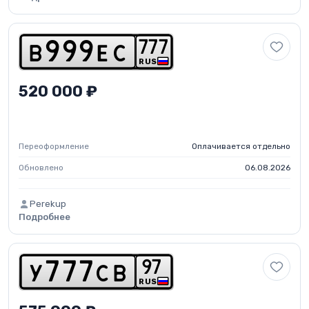
7
7
7
b
9
9
9
e
c
RUS
520 000 ₽
Переоформление
Оплачивается отдельно
Обновлено
06.08.2026
Perekup
Подробнее
9
7
y
7
7
7
c
b
RUS