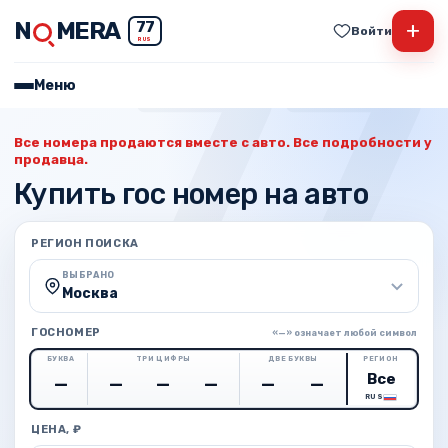
N
MERA
+
77
Войти
RUS
Меню
Все номера продаются вместе с авто. Все подробности у
продавца.
Купить гос номер на авто
РЕГИОН ПОИСКА
ВЫБРАНО
Москва
ГОСНОМЕР
«—» означает любой символ
БУКВА
ТРИ ЦИФРЫ
ДВЕ БУКВЫ
РЕГИОН
RUS
ЦЕНА, ₽