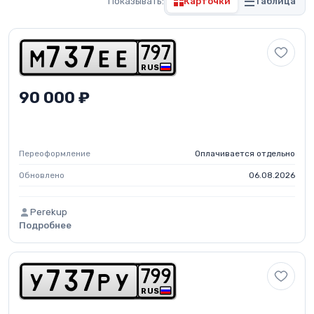
Показывать:
Карточки
Таблица
7
9
7
m
7
3
7
e
e
RUS
90 000 ₽
Переоформление
Оплачивается отдельно
Обновлено
06.08.2026
Perekup
Подробнее
7
9
9
y
7
3
7
p
y
RUS