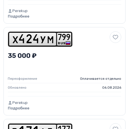
Perekup
Подробнее
7
9
9
x
4
2
4
y
m
RUS
35 000 ₽
Переоформление
Оплачивается отдельно
Обновлено
06.08.2026
Perekup
Подробнее