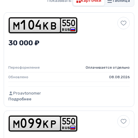
Показывать:
Карточки
Таблица
5
5
0
m
1
0
4
k
b
RUS
30 000 ₽
Переоформление
Оплачивается отдельно
Обновлено
08.08.2026
Proavtonomer
Подробнее
5
5
0
m
0
9
9
k
p
RUS