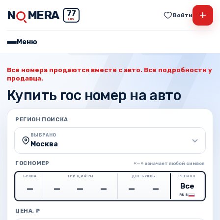
N
MERA
+
77
Войти
RUS
Меню
Все номера продаются вместе с авто. Все подробности у
продавца.
Купить гос номер на авто
РЕГИОН ПОИСКА
ВЫБРАНО
Москва
ГОСНОМЕР
«—» означает любой символ
БУКВА
ТРИ ЦИФРЫ
ДВЕ БУКВЫ
РЕГИОН
RUS
ЦЕНА, ₽