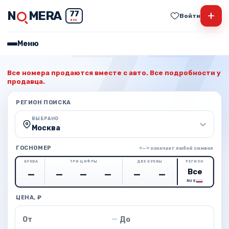
N
MERA
+
77
Войти
RUS
Меню
Все номера продаются вместе с авто. Все подробности у
продавца.
РЕГИОН ПОИСКА
ВЫБРАНО
Москва
ГОСНОМЕР
«—» означает любой символ
БУКВА
ТРИ ЦИФРЫ
ДВЕ БУКВЫ
РЕГИОН
RUS
ЦЕНА, ₽
Цена от
Цена до
—