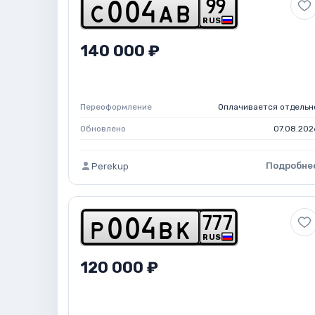
9
9
c
0
0
4
a
b
RUS
140 000 ₽
Переоформление
Оплачивается отдельн
Обновлено
07.08.202
Подробне
Perekup
7
7
7
p
0
0
4
b
k
RUS
120 000 ₽