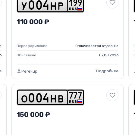
1
9
9
y
0
0
4
h
p
RUS
110 000 ₽
о
Переоформление
Оплачивается отдельно
6
Обновлено
07.08.2026
е
Подробнее
Perekup
7
7
7
o
0
0
4
h
b
RUS
150 000 ₽