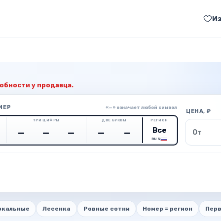
И
обности у продавца.
МЕР
«—» означает любой символ
ЦЕНА, ₽
ТРИ ЦИФРЫ
ДВЕ БУКВЫ
РЕГИОН
Цена о
RUS
ркальные
Лесенка
Ровные сотни
Номер = регион
Перв