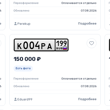
о
Переоформление
Оплачивается отдельно
6
Обновлено
07.08.2026
е
Подробнее
Perekup
1
9
9
k
0
0
4
p
a
RUS
150 000 ₽
Есть фото
о
Переоформление
Оплачивается отдельно
6
Обновлено
07.08.2026
е
Подробнее
Eduard99