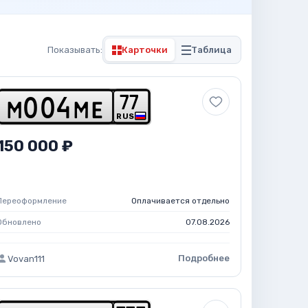
Показывать:
Карточки
Таблица
7
7
m
0
0
4
m
e
RUS
150 000 ₽
Переоформление
Оплачивается отдельно
Обновлено
07.08.2026
Подробнее
Vovan111