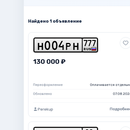
Найдено 1 объявление
7
7
7
h
0
0
4
p
h
RUS
130 000 ₽
Переоформление
Оплачивается отдельн
Обновлено
07.08.202
Подробне
Perekup