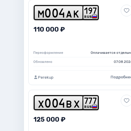
1
9
7
m
0
0
4
a
k
RUS
110 000 ₽
Переоформление
Оплачивается отдельн
Обновлено
07.08.202
Подробне
Perekup
7
7
7
x
0
0
4
b
x
RUS
125 000 ₽