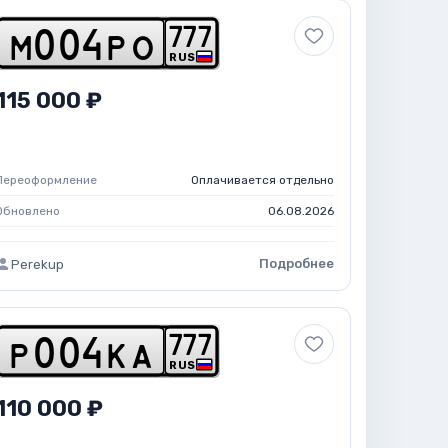
7
7
7
m
0
0
4
p
o
RUS
115 000 ₽
Переоформление
Оплачивается отдельно
Обновлено
06.08.2026
Подробнее
Perekup
7
7
7
p
0
0
4
k
a
RUS
110 000 ₽