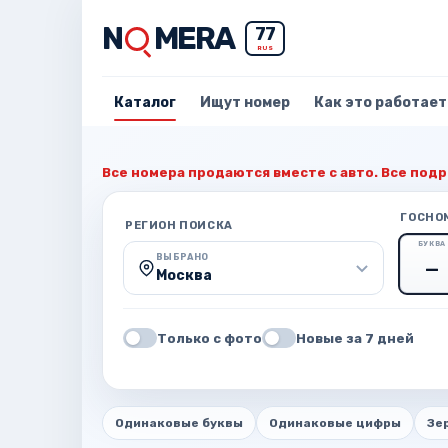
N
MERA
77
RUS
Каталог
Ищут номер
Как это работает
Все номера продаются вместе с авто. Все подр
ГОСНО
РЕГИОН ПОИСКА
БУКВА
ВЫБРАНО
Москва
Только с фото
Новые за 7 дней
Одинаковые буквы
Одинаковые цифры
Зе