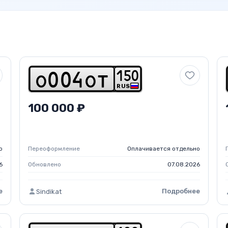
1
5
0
o
0
0
4
o
t
RUS
100 000 ₽
о
Переоформление
Оплачивается отдельно
6
Обновлено
07.08.2026
е
Подробнее
Sindikat