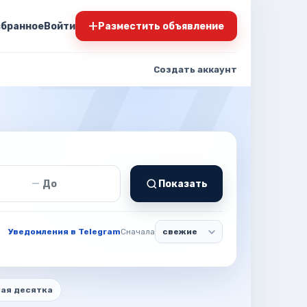
+
збранное
Войти
Разместить объявление
Создать аккаунт
т
Цена до
—
Показать
Уведомления в Telegram
Сначала
ая десятка