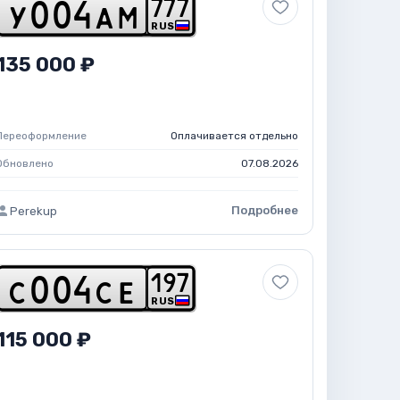
7
7
7
y
0
0
4
a
m
RUS
135 000 ₽
Переоформление
Оплачивается отдельно
Обновлено
07.08.2026
Подробнее
Perekup
1
9
7
c
0
0
4
c
e
RUS
115 000 ₽