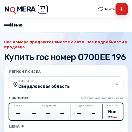
N
MERA
+
77
Войти
RUS
Меню
Все номера продаются вместе с авто. Все подробности у
продавца.
Купить гос номер О700ЕЕ 196
РЕГИОН ПОИСКА
ВЫБРАНО
Свердловская область
ГОСНОМЕР
«—» означает любой символ
БУКВА
ТРИ ЦИФРЫ
ДВЕ БУКВЫ
РЕГИОН
RUS
ЦЕНА, ₽