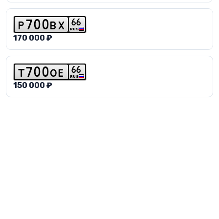
6
6
p
7
0
0
b
x
RUS
170 000 ₽
6
6
t
7
0
0
o
e
RUS
150 000 ₽