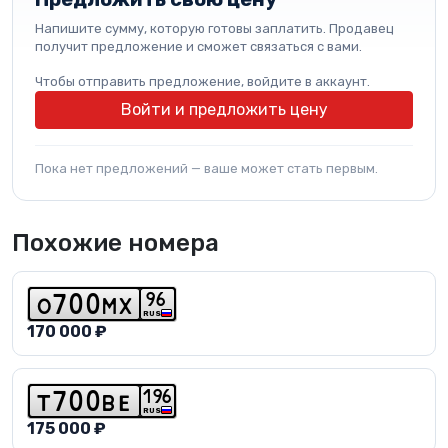
Напишите сумму, которую готовы заплатить. Продавец
получит предложение и сможет связаться с вами.
Чтобы отправить предложение, войдите в аккаунт.
Войти и предложить цену
Пока нет предложений — ваше может стать первым.
Похожие номера
9
6
o
7
0
0
m
x
RUS
170 000 ₽
1
9
6
t
7
0
0
b
e
RUS
175 000 ₽