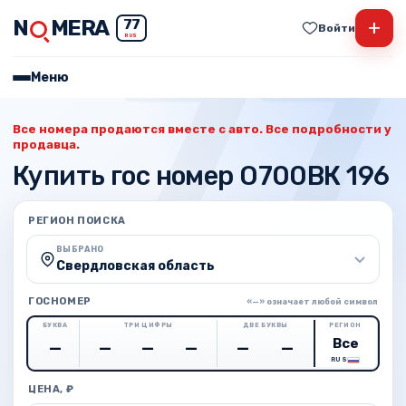
N
MERA
+
77
Войти
RUS
Меню
Все номера продаются вместе с авто. Все подробности у
продавца.
Купить гос номер О700ВК 196
РЕГИОН ПОИСКА
ВЫБРАНО
Свердловская область
ГОСНОМЕР
«—» означает любой символ
БУКВА
ТРИ ЦИФРЫ
ДВЕ БУКВЫ
РЕГИОН
RUS
ЦЕНА, ₽