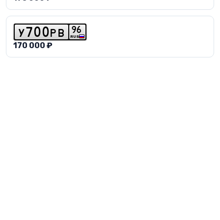
9
6
y
7
0
0
p
b
RUS
170 000 ₽