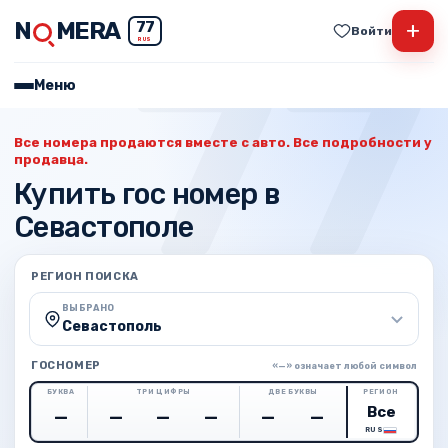
N
MERA
+
77
Войти
RUS
Меню
Все номера продаются вместе с авто. Все подробности у
продавца.
Купить гос номер в
Севастополе
РЕГИОН ПОИСКА
ВЫБРАНО
Севастополь
ГОСНОМЕР
«—» означает любой символ
БУКВА
ТРИ ЦИФРЫ
ДВЕ БУКВЫ
РЕГИОН
RUS