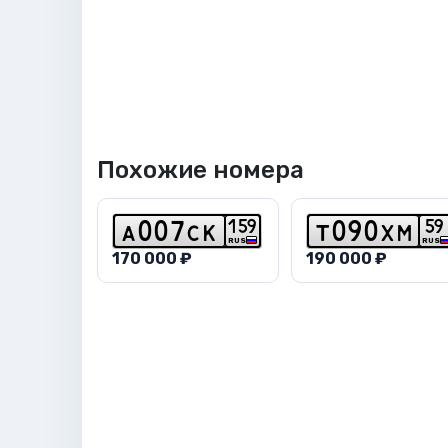
Похожие номера
1
5
9
5
9
a
0
0
7
c
k
t
0
9
0
x
m
RUS
RUS
170 000 ₽
190 000 ₽