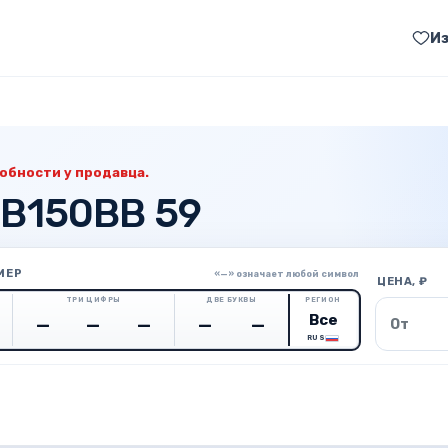
И
обности у продавца.
 В150ВВ 59
МЕР
«—» означает любой символ
ЦЕНА, ₽
ТРИ ЦИФРЫ
ДВЕ БУКВЫ
РЕГИОН
Цена о
RUS