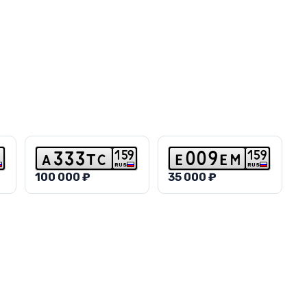
1
5
9
1
5
9
a
3
3
3
t
c
e
0
0
9
e
m
RUS
RUS
100 000 ₽
35 000 ₽