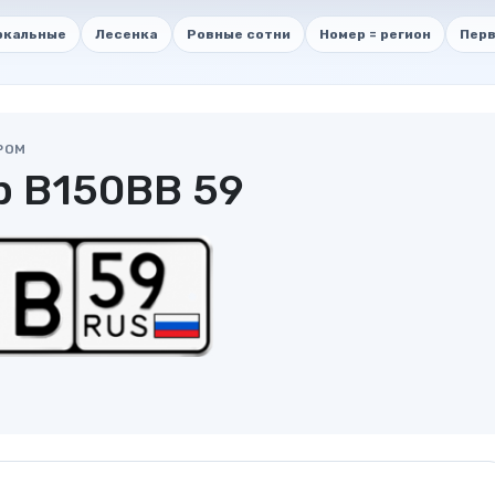
ркальные
Лесенка
Ровные сотни
Номер = регион
Перв
РОМ
р В150ВВ 59