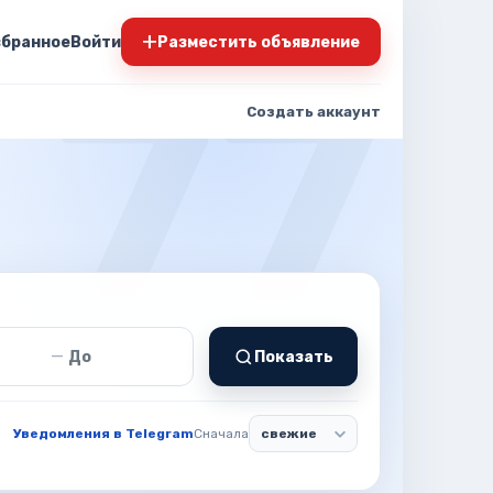
+
збранное
Войти
Разместить объявление
Создать аккаунт
т
Цена до
—
Показать
Уведомления в Telegram
Сначала