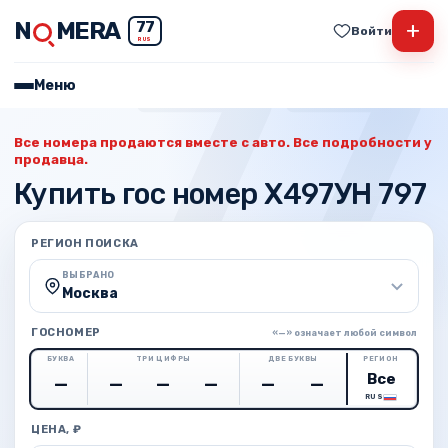
N
MERA
+
77
Войти
RUS
Меню
Все номера продаются вместе с авто. Все подробности у
продавца.
Купить гос номер Х497УН 797
РЕГИОН ПОИСКА
ВЫБРАНО
Москва
ГОСНОМЕР
«—» означает любой символ
БУКВА
ТРИ ЦИФРЫ
ДВЕ БУКВЫ
РЕГИОН
RUS
ЦЕНА, ₽