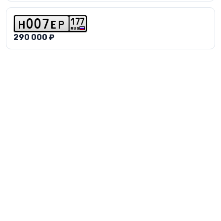
1
7
7
h
0
0
7
e
p
RUS
290 000 ₽