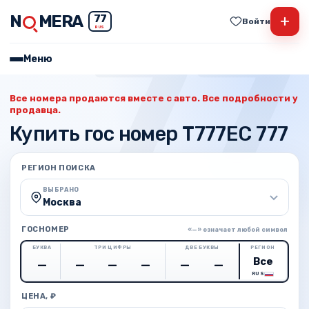
N
MERA
+
77
Войти
RUS
Меню
Все номера продаются вместе с авто. Все подробности у
продавца.
Купить гос номер Т777ЕС 777
РЕГИОН ПОИСКА
ВЫБРАНО
Москва
ГОСНОМЕР
«—» означает любой символ
БУКВА
ТРИ ЦИФРЫ
ДВЕ БУКВЫ
РЕГИОН
RUS
ЦЕНА, ₽