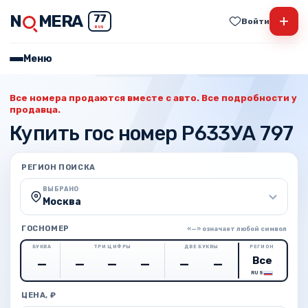
N
MERA
+
77
Войти
RUS
Меню
Все номера продаются вместе с авто. Все подробности у
продавца.
Купить гос номер Р633УА 797
РЕГИОН ПОИСКА
ВЫБРАНО
Москва
ГОСНОМЕР
«—» означает любой символ
БУКВА
ТРИ ЦИФРЫ
ДВЕ БУКВЫ
РЕГИОН
RUS
ЦЕНА, ₽