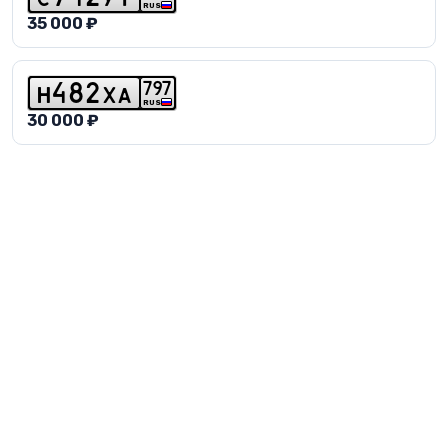
RUS
35 000 ₽
7
9
7
h
4
8
2
x
a
RUS
30 000 ₽