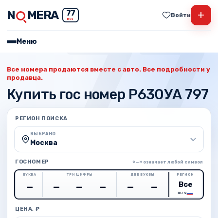
N
MERA
+
77
Войти
RUS
Меню
Все номера продаются вместе с авто. Все подробности у
продавца.
Купить гос номер Р630УА 797
РЕГИОН ПОИСКА
ВЫБРАНО
Москва
ГОСНОМЕР
«—» означает любой символ
БУКВА
ТРИ ЦИФРЫ
ДВЕ БУКВЫ
РЕГИОН
RUS
ЦЕНА, ₽