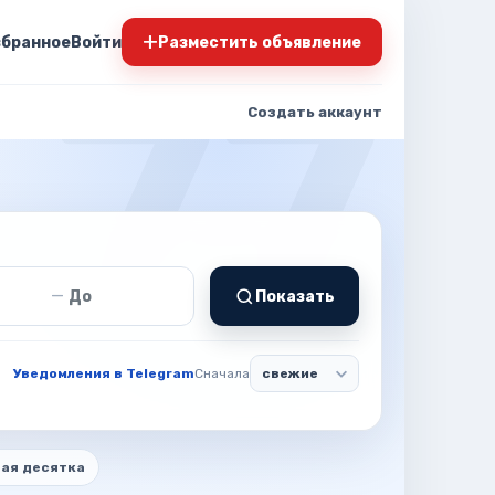
+
збранное
Войти
Разместить объявление
Создать аккаунт
т
Цена до
—
Показать
Уведомления в Telegram
Сначала
ая десятка