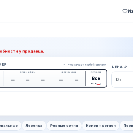
И
обности у продавца.
МЕР
«—» означает любой символ
ЦЕНА, ₽
ТРИ ЦИФРЫ
ДВЕ БУКВЫ
РЕГИОН
Цена о
RUS
ркальные
Лесенка
Ровные сотни
Номер = регион
Перв