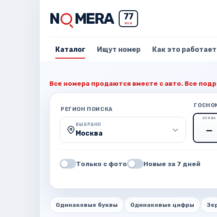
N
MERA
77
RUS
Каталог
Ищут номер
Как это работает
Все номера продаются вместе с авто. Все подр
ГОСНО
РЕГИОН ПОИСКА
БУКВА
ВЫБРАНО
Москва
Только с фото
Новые за 7 дней
Одинаковые буквы
Одинаковые цифры
Зе