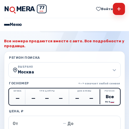
N
MERA
+
77
Войти
RUS
Меню
Все номера продаются вместе с авто. Все подробности у
продавца.
РЕГИОН ПОИСКА
ВЫБРАНО
Москва
ГОСНОМЕР
«—» означает любой символ
БУКВА
ТРИ ЦИФРЫ
ДВЕ БУКВЫ
РЕГИОН
RUS
ЦЕНА, ₽
Цена от
Цена до
—