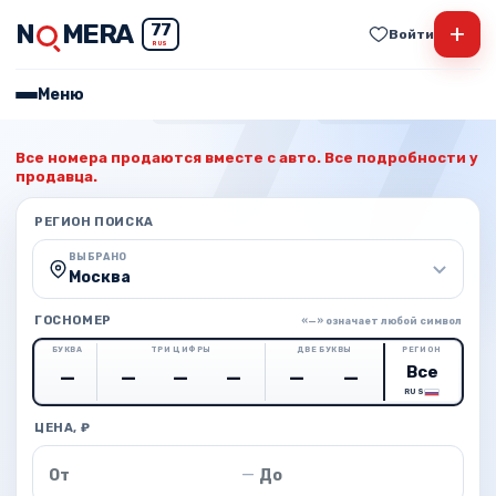
N
MERA
+
77
Войти
RUS
Меню
Все номера продаются вместе с авто. Все подробности у
продавца.
РЕГИОН ПОИСКА
ВЫБРАНО
Москва
ГОСНОМЕР
«—» означает любой символ
БУКВА
ТРИ ЦИФРЫ
ДВЕ БУКВЫ
РЕГИОН
RUS
ЦЕНА, ₽
Цена от
Цена до
—