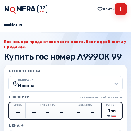
N
MERA
+
77
Войти
RUS
Меню
Все номера продаются вместе с авто. Все подробности у
продавца.
Купить гос номер А999ОК 99
РЕГИОН ПОИСКА
ВЫБРАНО
Москва
ГОСНОМЕР
«—» означает любой символ
БУКВА
ТРИ ЦИФРЫ
ДВЕ БУКВЫ
РЕГИОН
RUS
ЦЕНА, ₽