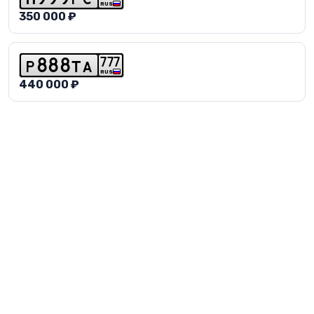
RUS
350 000 ₽
7
7
7
p
8
8
8
t
a
RUS
440 000 ₽