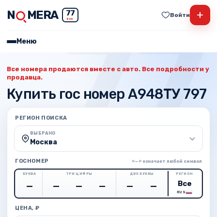
N
MERA
+
77
Войти
RUS
Меню
Все номера продаются вместе с авто. Все подробности у
продавца.
Купить гос номер А948ТУ 797
РЕГИОН ПОИСКА
ВЫБРАНО
Москва
ГОСНОМЕР
«—» означает любой символ
БУКВА
ТРИ ЦИФРЫ
ДВЕ БУКВЫ
РЕГИОН
RUS
ЦЕНА, ₽