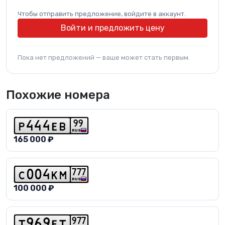
Чтобы отправить предложение, войдите в аккаунт.
Войти и предложить цену
Пока нет предложений — ваше может стать первым.
Похожие номера
9
9
p
4
4
4
e
b
RUS
165 000 ₽
7
7
7
c
0
0
4
k
m
RUS
100 000 ₽
9
7
7
t
9
6
9
e
t