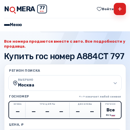
N
MERA
+
77
Войти
RUS
Меню
Все номера продаются вместе с авто. Все подробности у
продавца.
Купить гос номер А884СТ 797
РЕГИОН ПОИСКА
ВЫБРАНО
Москва
ГОСНОМЕР
«—» означает любой символ
БУКВА
ТРИ ЦИФРЫ
ДВЕ БУКВЫ
РЕГИОН
RUS
ЦЕНА, ₽