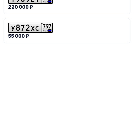
RUS
220 000 ₽
7
9
7
y
8
7
2
x
c
RUS
55 000 ₽