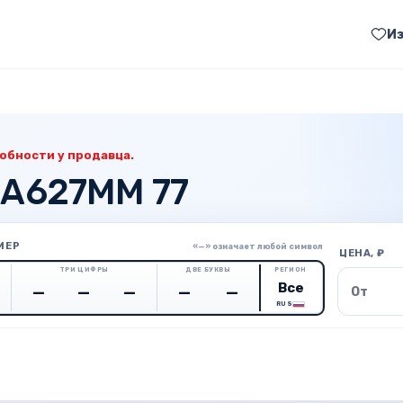
И
обности у продавца.
 А627ММ 77
МЕР
«—» означает любой символ
ЦЕНА, ₽
ТРИ ЦИФРЫ
ДВЕ БУКВЫ
РЕГИОН
Цена о
RUS