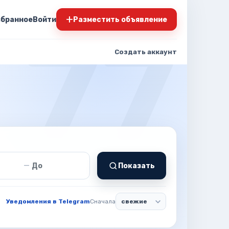
+
збранное
Войти
Разместить объявление
Создать аккаунт
т
Цена до
—
Показать
Уведомления в Telegram
Сначала