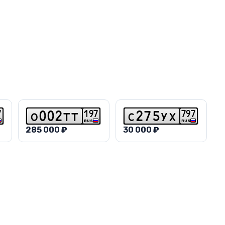
7
1
9
7
7
9
7
o
0
0
2
t
t
c
2
7
5
y
x
RUS
RUS
285 000 ₽
30 000 ₽