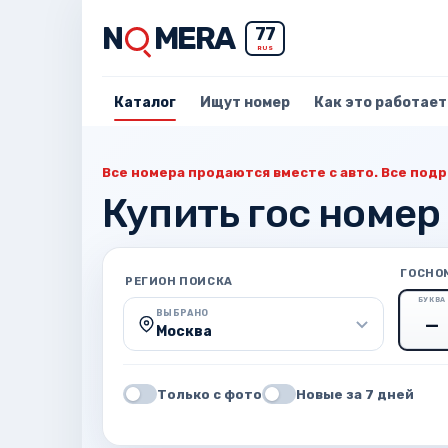
N
MERA
77
RUS
Каталог
Ищут номер
Как это работает
Все номера продаются вместе с авто. Все подр
Купить гос номер
ГОСНО
РЕГИОН ПОИСКА
БУКВА
ВЫБРАНО
Москва
Только с фото
Новые за 7 дней