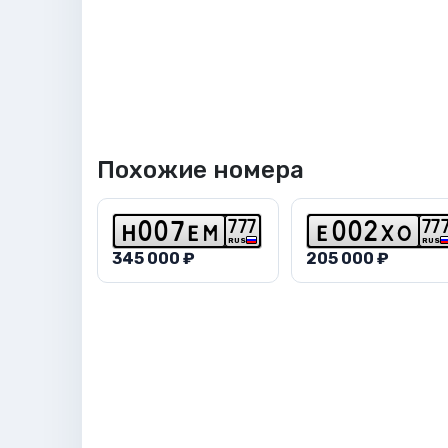
Похожие номера
7
7
7
7
7
h
0
0
7
e
m
e
0
0
2
x
o
RUS
RUS
345 000 ₽
205 000 ₽