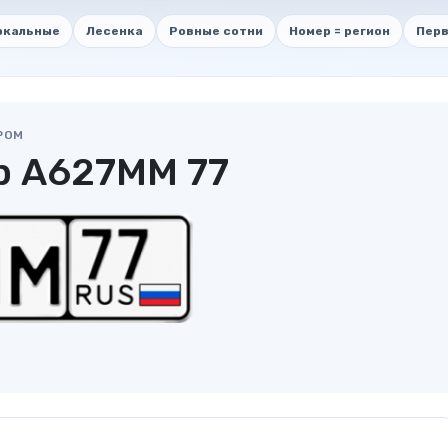
ркальные
Лесенка
Ровные сотни
Номер = регион
Перв
РОМ
р А627ММ 77